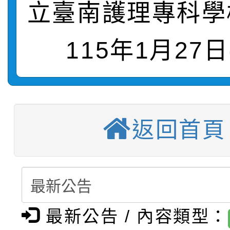
立臺南護理專科學
轉知：本市公務人員協會
學年度第1學期第9次代
結果(第10招)
宣導。
115年1月27日
函轉運動部全民運動署辦
9月16日本府B2大禮堂
結果(第2招)
桃園區第七屆教育盃羽
推動社區運動俱樂部營
1次會員大會暨第7屆會
【甄選結果(第3招)】公
計畫」1 份，請踴躍報
返回首頁
桃園市家庭教育中心「
學年度第1學期第9次代
權責核予出席人員公(差
「校園短影音徵選活動
程資訊」、「暑期親子
結果(第3招)
115學年度新生訓練注
員」簡章及活動海報，
「祖孫樂淘桃」、「愛
最新公告 / 內容類型：
115學年度新生補報到
踴躍報名參加
絕-親子共學同樂會」