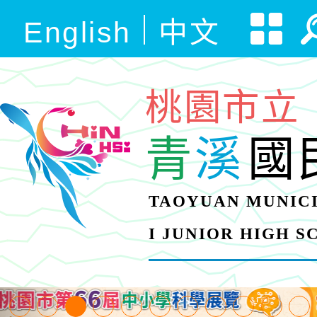
English
中文
桃園市立
青
溪
國
TAOYUAN MUNICI
I JUNIOR HIGH 