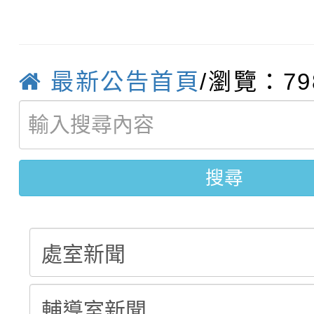
【甄選結果(第10招)】
結果
站幸福系列講座及成長
【甄選結果(第2招)】公
學年度第1學期第7次代
報，惠請貴機關(學校)
最新公告首頁
/瀏覽：79
轉知：本市公務人員協會
學年度第1學期第9次代
結果(第10招)
宣導。
函轉運動部全民運動署辦
9月16日本府B2大禮堂
結果(第2招)
桃園區第七屆教育盃羽
推動社區運動俱樂部營
1次會員大會暨第7屆會
搜尋
計畫」1 份，請踴躍報
權責核予出席人員公(差