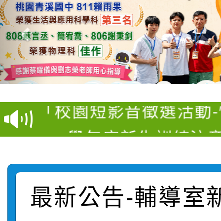
【甄選結果(第3招)】公
桃園市家庭教育中心「
學年度第1學期第9次代
「校園短影音徵選活動
程資訊」、「暑期親子
結果(第3招)
115學年度新生訓練注
員」簡章及活動海報，
「祖孫樂淘桃」、「愛
115學年度新生補報到
踴躍報名參加
絕-親子共學同樂會」
【甄選結果(第10招)】
結果
站幸福系列講座及成長
最新公告-輔導室
【甄選結果(第2招)】公
學年度第1學期第7次代
報，惠請貴機關(學校)