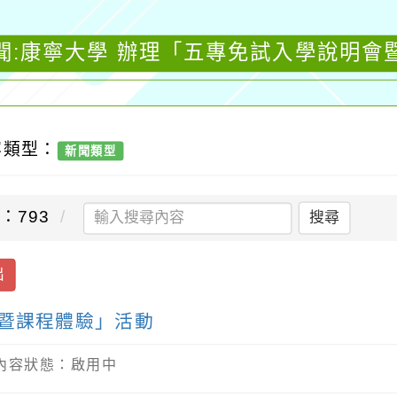
聞:康寧大學 辦理「五專免試入學說明會
容類型：
新聞類型
：793
搜尋
出
會暨課程體驗」活動
/ 內容狀態：啟用中