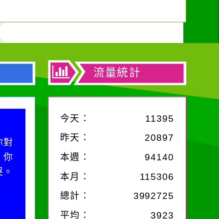
流量統計
今天：
11395
昨天：
20897
你對
；你
本週：
94140
哭。
本月：
115306
總計：
3992725
平均：
3923