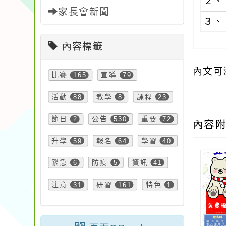
２、
家長會新聞
３、
內容標籤
內文可
比賽
165
宣導
79
活動
88
教學
8
課程
23
節日
2
公告
530
重要
72
內容
升學
59
報名
64
學習
40
緊急
6
防疫
5
資訊
41
注意
31
研習
161
特色
1