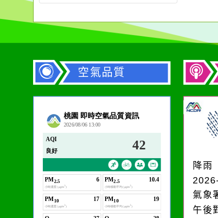
空氣品質
作者：網路小語
在實現理想的路途中，
必須排除一切干擾，特
降雨
別是要看清那些美麗的
2026
誘惑。
氣象
午後