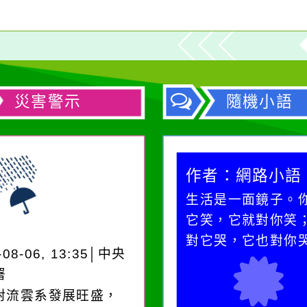
災害警示
隨機小語
作者：網路小語
作者：網路小語
一杯清水因滴入一滴污
生活是一面鏡子。
水而變污濁，一杯污水
它笑，它就對你笑
卻不會因一滴清水的存
對它哭，它也對你
-08-06, 13:35│中央
在而變清澈。
署
對流雲系發展旺盛，