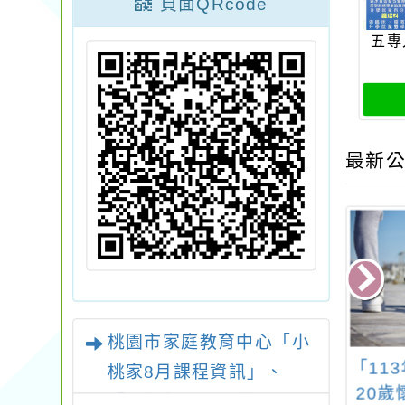
頁面QRcode
五專
最新公
桃園市家庭教育中心「小
「113年度教師
轉知：「社團法人中
「11
桃家8月課程資訊」、
輔導支持服務－
華國際身心障礙者生
20
「暑期親子電影營」、