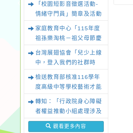
「校園短影音徵選活動-
作坊及10-11月
命教育推廣協會舉辦
追蹤
「祖孫樂淘桃」、「愛
線上研習課程」
【環保愛台灣】第四
充」
情緒守門員」簡章及活動
『原原』不絕-親子共學
屆身心障礙者與中小
關課
海報，請鼓勵學生踴躍報
家庭教育中心「115年度
同樂會」、「邁向下一站
學生環保繪畫比賽計
期一
名參加
祖孫樂淘桃－祖父母節慶
幸福系列講座及成長團
畫」
祝活動」
體」海報，惠請貴機關
台灣展翅協會「兒少上線
(學校)運用多元管道宣
中，登入我們的社群時
導。
代！」2026兒少培力工
檢送教育部核准116學年
作坊報名簡章
度高級中等學校藝術才能
班特色招生甄選入學部分
轉知：「行政院身心障礙
招生學校調整國中教育會
者權益推動小組處理涉及
考錄取門檻相關附件1
違反身心障礙者權利公約
份，請查照。
觀看更多內容
申訴案件作業原則」