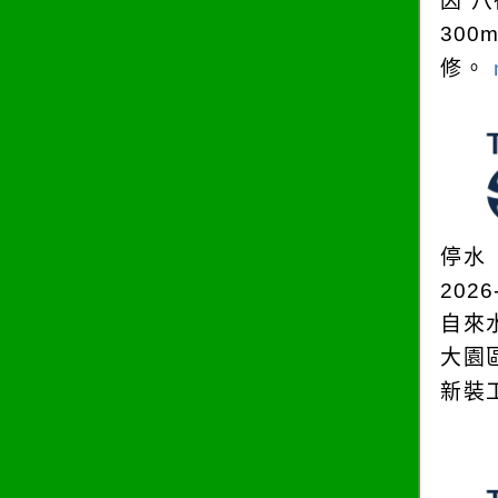
因 八
300
修。
停水
2026
自來
大園
新裝