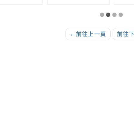
輔導方案-後續擴
民暫緩入學辦法」部
教育
之嬰幼兒照顧相
分條文
程及講座因故延
案，詳如說明
←
前往上一頁
前往