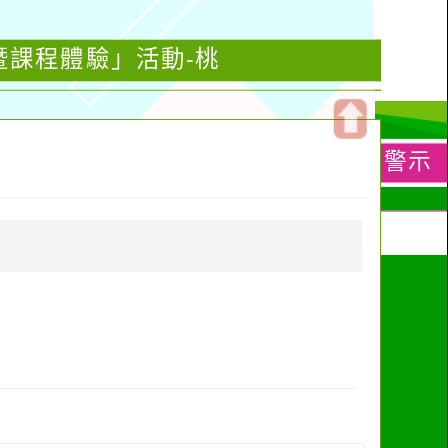
暨課程體驗」活動-桃
開
啟
上
方
區
塊