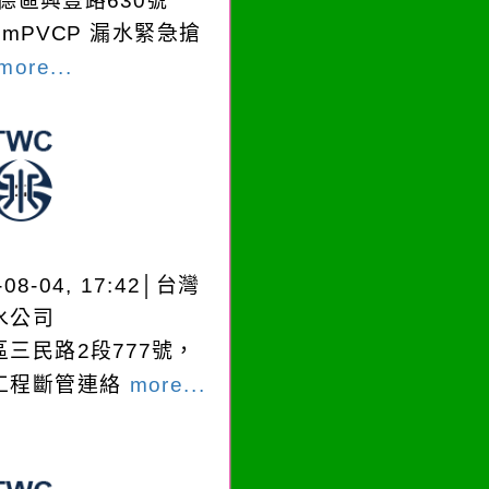
德區興豐路630號
mmPVCP 漏水緊急搶
more...
-08-04, 17:42│台灣
水公司
區三民路2段777號，
工程斷管連絡
more...