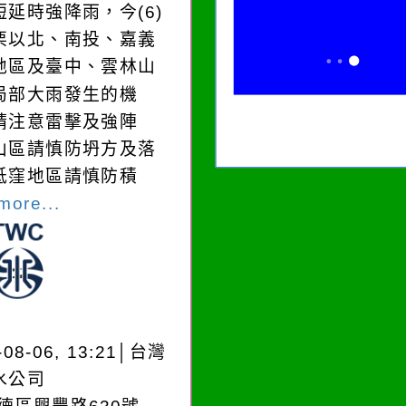
短延時強降雨，今(6)
栗以北、南投、嘉義
地區及臺中、雲林山
局部大雨發生的機
請注意雷擊及強陣
山區請慎防坍方及落
低窪地區請慎防積
more...
-08-06, 13:21│台灣
水公司