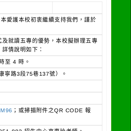
一本愛護本校初衷繼續支持我們，謹於
式及就讀五專的優勢，本校擬辦理五專
，詳情說明如下：
時至 4 時。
寧路3段75巷137號）。
cM96
；或掃描附件之QR CODE 報