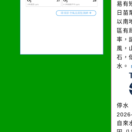
易有
日苗
以南
區有
率，
風，
石，
水。
停水
2026
自來