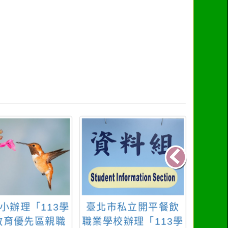
小辦理「113學
臺北市私立開平餐飲
國立
教育優先區親職
職業學校辦理「113學
理技