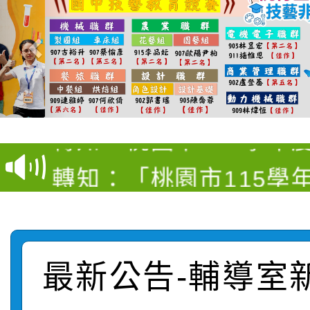
【甄選結果(第4招)】公
【甄選結果(第12招)】
學年度第1學期第9次代
轉知：桃園市115學年
學年度第1學期第7次代
結果(第4招)
轉知：「桃園市115學
賽及師生本土語及新住
結果(第12招)
轉知：「115年金融知
比賽實施要點」
賽實施要點
轉知臺中市政府政風處
動辦法」
最新公告-輔導室
轉知：「115學年度全
城市手牽手，綠能透明