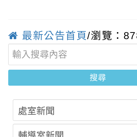
轉知臺中市政府政風處
動辦法」
轉知：「115學年度全
城市手牽手，綠能透明
最新公告首頁
/瀏覽：87
轉知：桃園市115年度
劇比賽實施要點」及修
畫影片一案
【甄選結果(第11招)】
敬師藝文競賽』實施計
表
【甄選結果(第3招)】公
學年度第1學期第7次代
搜尋
學年度第1學期第9次代
結果(第11招)
結果(第3招)