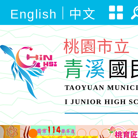
English
中文
桃園市立
青
溪
國
TAOYUAN MUNICI
I JUNIOR HIGH 