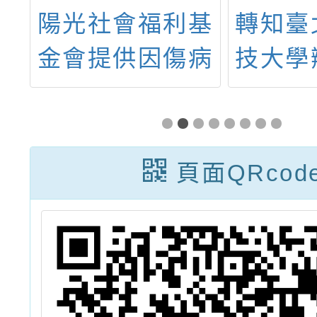
級
陽光社會福利基
轉知臺
才
金會提供因傷病
技大學
甄
致【全身任一部
場次「
位】 有不一樣
度五專
記號的學童關懷
介紹暨
頁面QRcod
支持性服務，請
咖啡拉
查照轉告貴校老
師。