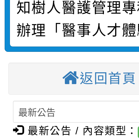
轉知：桃園市115年度
劇比賽實施要點」及修
知樹人醫護管理專
畫影片一案
【甄選結果(第11招)】
敬師藝文競賽』實施計
表
辦理「醫事人才體
【甄選結果(第3招)】公
學年度第1學期第7次代
【甄選結果(第4招)】公
學年度第1學期第9次代
結果(第11招)
【甄選結果(第12招)】
學年度第1學期第9次代
結果(第3招)
返回首頁
轉知：桃園市115學年
學年度第1學期第7次代
結果(第4招)
轉知：「桃園市115學
賽及師生本土語及新住
結果(第12招)
轉知：「115年金融知
比賽實施要點」
賽實施要點
最新公告 / 內容類型：