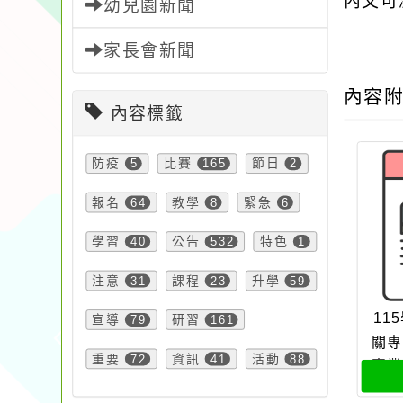
內文可
幼兒園新聞
家長會新聞
內容
內容標籤
防疫
5
比賽
165
節日
2
報名
64
教學
8
緊急
6
學習
40
公告
532
特色
1
注意
31
課程
23
升學
59
11
宣導
79
研習
161
關專
重要
72
資訊
41
活動
88
專業