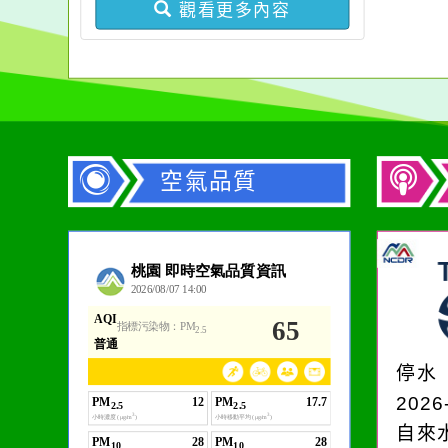
份，請查照。
觀看更多內容
申訴案件作業原則」
空氣品質
作者：網路小語
在實現理想的路途中，
必須排除一切干擾，特
停水
別是要看清那些美麗的
2026
誘惑。
自來