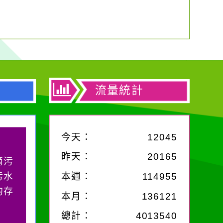
流量統計
今天：
12045
昨天：
20165
滴污
污水
本週：
114955
的存
本月：
136121
總計：
4013540