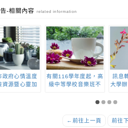
告-相關內容
related information
市政府心情溫度
有關116學年度起，高
訊息
檢資源暨心靈加
級中等學校音樂班不
大學辦
學生心理關懷平
再招收主副修箜篌或
學士
臺海報宣達
革胡之學生一案，請
班)-
查照。
心障
←
前往上一頁
前往