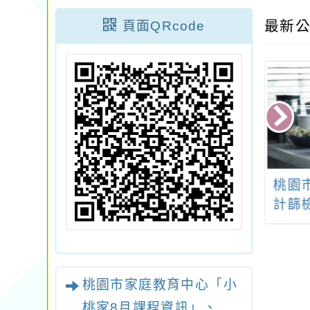
最新公
頁面QRcode
115年度表揚推
社團法人台灣自殺防
桃園
庭教育績優個人
治學會辦理「2024年
計篩
團體實施計畫
台灣自殺防治學會年
油站
會暨學術研討會」報
名資訊及大會節目表
桃園市家庭教育中心「小
桃家8月課程資訊」、