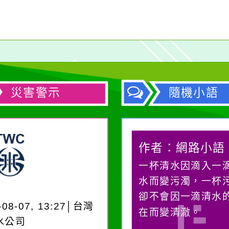
災害警示
隨機小語
作者：網路小語
作者：網路小語
生活是一面鏡子。你對
一杯清水因滴入一
它笑，它就對你笑；你
水而變污濁，一杯
對它哭，它也對你哭。
卻不會因一滴清水
-08-07, 13:27│台灣
在而變清澈。
水公司