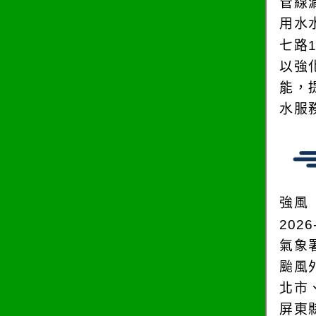
管線
用水
七路
以強
能，
水服
強風
2026
氣象
颱風
北市
屏東