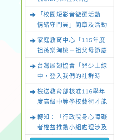
「暑期親子電影營」、
「校園短影音徵選活動-
「祖孫樂淘桃」、「愛
情緒守門員」簡章及活動
『原原』不絕-親子共學
海報，請鼓勵學生踴躍報
家庭教育中心「115年度
同樂會」、「邁向下一站
名參加
祖孫樂淘桃－祖父母節慶
幸福系列講座及成長團
祝活動」
體」海報，惠請貴機關
台灣展翅協會「兒少上線
(學校)運用多元管道宣
中，登入我們的社群時
導。
代！」2026兒少培力工
檢送教育部核准116學年
作坊報名簡章
度高級中等學校藝術才能
班特色招生甄選入學部分
轉知：「行政院身心障礙
招生學校調整國中教育會
者權益推動小組處理涉及
考錄取門檻相關附件1
違反身心障礙者權利公約