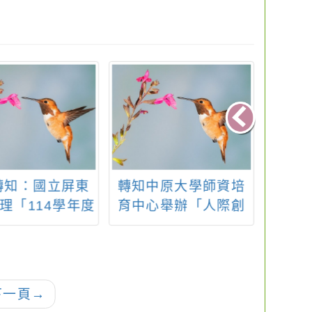
轉知：國立屏東
轉知中原大學師資培
202
理「114學年度
育中心舉辦「人際創
營(不
後教育學分班(A
傷輔導與情緒教育國
特殊教育幼兒園身
際研討會」一案
礙組學士後教育
學分班」
下一頁
→