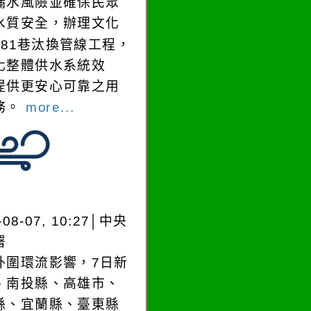
漏水風險並確保民眾
水質安全，辦理文化
181巷汰換管線工程，
化整體供水系統效
提供更安心可靠之用
務。
more...
-08-07, 10:27│中央
署
外圍環流影響，7日新
、南投縣、高雄市、
縣、宜蘭縣、臺東縣