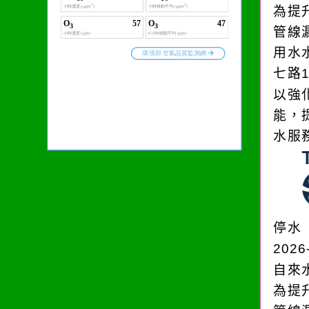
為提
管線
用水
七路
以強
能，
水服
停水
2026
自來
為提