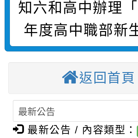
知六和高中辦理「
115學年度新生補報到
踴躍報名參加
絕-親子共學同樂會」
年度高中職部新
【甄選結果(第10招)】
結果
站幸福系列講座及成長
轉知臺中市政府政風處
學年度第1學期第7次代
報，惠請貴機關(學校)
轉知：「115學年度全
城市手牽手，綠能透明
結果(第10招)
宣導。
返回首頁
轉知：桃園市115年度
劇比賽實施要點」及修
畫影片一案
【甄選結果(第11招)】
敬師藝文競賽』實施計
表
【甄選結果(第3招)】公
學年度第1學期第7次代
最新公告 / 內容類型：
桃園市家庭教育中心「
學年度第1學期第9次代
結果(第11招)