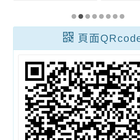
賽
『正』之PBS正
成果
、
向行為支持系列
暨
入校列車研習」
頁面QRcod
競
遊
培