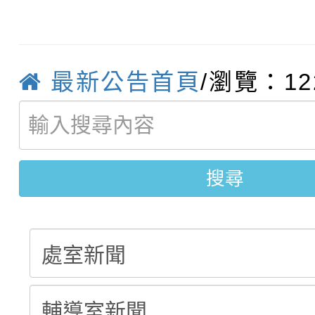
「校園短影音徵選活動
程資訊」、「暑期親子
結果(第3招)
115學年度新生訓練注
員」簡章及活動海報，
「祖孫樂淘桃」、「愛
最新公告首頁
/瀏覽：12
115學年度新生補報到
踴躍報名參加
絕-親子共學同樂會」
【甄選結果(第10招)】
結果
站幸福系列講座及成長
搜尋
學年度第1學期第7次代
報，惠請貴機關(學校)
結果(第10招)
宣導。