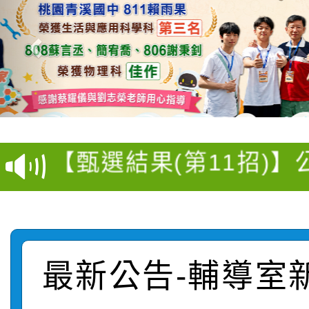
轉知臺中市政府政風處
轉知：「115學年度全
城市手牽手，綠能透明
轉知：桃園市115年度
劇比賽實施要點」及修
畫影片一案
【甄選結果(第11招)】
敬師藝文競賽』實施計
表
【甄選結果(第3招)】公
學年度第1學期第7次代
桃園市家庭教育中心「
學年度第1學期第9次代
結果(第11招)
「校園短影音徵選活動
程資訊」、「暑期親子
結果(第3招)
最新公告-輔導室
115學年度新生訓練注
員」簡章及活動海報，
「祖孫樂淘桃」、「愛