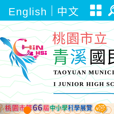
English
中文
桃園市立
青
溪
國
TAOYUAN MUNICI
I JUNIOR HIGH 