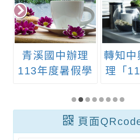
臺
青溪國中辦理
轉知中
國
113年度暑假學
理「1
覽
生資優潛能營
健康安
資
「智慧翱翔實驗
職教育
營」，歡迎學生
位世代
頁面QRcod
踴躍報名參加。
父母：