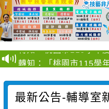
【甄選結果(第4招)】公
【甄選結果(第12招)】
學年度第1學期第9次代
轉知：桃園市115學年
學年度第1學期第7次代
結果(第4招)
轉知：「桃園市115學
賽及師生本土語及新住
結果(第12招)
轉知：「115年金融知
比賽實施要點」
賽實施要點
轉知臺中市政府政風處
動辦法」
最新公告-輔導室
轉知：「115學年度全
城市手牽手，綠能透明