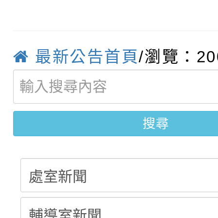
轉知臺中市政府政風處
動辦法」
轉知：「115學年度全
城市手牽手，綠能透明
最新公告首頁
/瀏覽：20
轉知：桃園市115年度
劇比賽實施要點」及修
畫影片一案
【甄選結果(第11招)】
敬師藝文競賽』實施計
表
【甄選結果(第3招)】公
學年度第1學期第7次代
搜尋
學年度第1學期第9次代
結果(第11招)
結果(第3招)