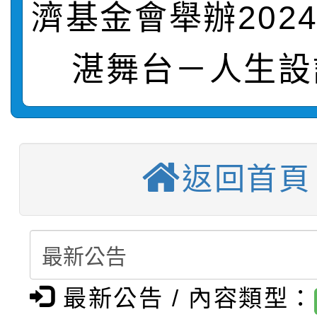
濟基金會舉辦202
轉知：桃園市115年度
劇比賽實施要點」及修
畫影片一案
【甄選結果(第11招)】
敬師藝文競賽』實施計
表
湛舞台－人生設
【甄選結果(第3招)】公
學年度第1學期第7次代
【甄選結果(第4招)】公
學年度第1學期第9次代
結果(第11招)
【甄選結果(第12招)】
學年度第1學期第9次代
結果(第3招)
返回首頁
轉知：桃園市115學年
學年度第1學期第7次代
結果(第4招)
轉知：「桃園市115學
賽及師生本土語及新住
結果(第12招)
轉知：「115年金融知
比賽實施要點」
賽實施要點
最新公告 / 內容類型：