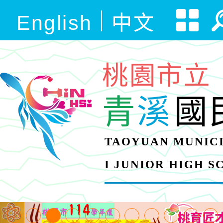
English
中文
桃園市立
青
溪
國
TAOYUAN MUNICI
I JUNIOR HIGH 