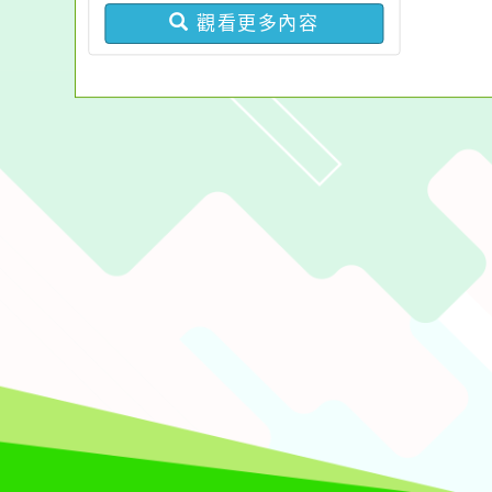
違反身心障礙者權利公約
份，請查照。
觀看更多內容
申訴案件作業原則」
佈景版本：
neilchjh
適用瀏覽器：Edge、Goo
Xoops版本：
XOOPS
Xoops
網站設計
：
N
Xoops網站設計者：