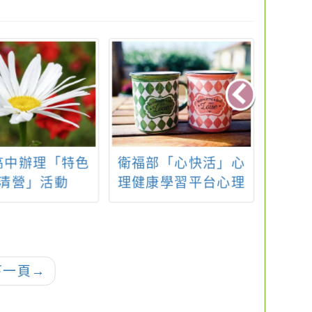
高中辦理「特色
衛福部「心快活」心
113
清營」活動
理健康學習平台心理
育種
健康知識PK賽競賽時
課綱
間延期公告
下一頁
→