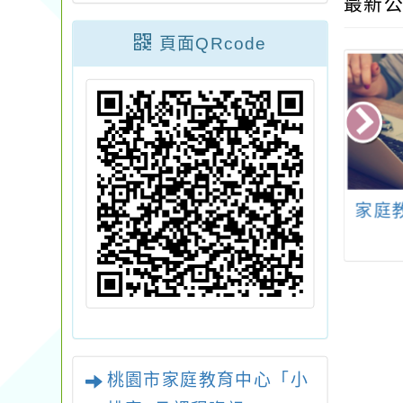
最新公
頁面QRcode
教育部修正「教
轉知中壢家商辦理113
家庭
補助直轄市與縣
學年度桃一區均質化
）政府辦理身心
計畫創意分享課程
教育經費實施要
點」
桃園市家庭教育中心「小