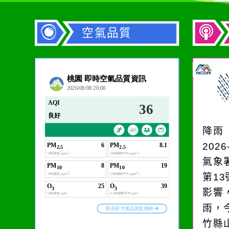
空氣品質
作者：網路小語
在實現理想的路途中，
必須排除一切干擾，特
降雨
別是要看清那些美麗的
2026
誘惑。
氣象
第1
影響
雨，今
竹縣