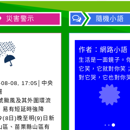
災害警示
隨機小語
作者：網路小語
作者：網路小語
一杯清水因滴入一滴污
生活是一面鏡子。
水而變污濁，一杯污水
它笑，它就對你笑
卻不會因一滴清水的存
對它哭，它也對你
-08-08, 17:05│中央
在而變清澈。
署
3號颱風及其外圍環流
，易有短延時強降
(8日)晚至明(9)日新
山區、苗栗縣山區有