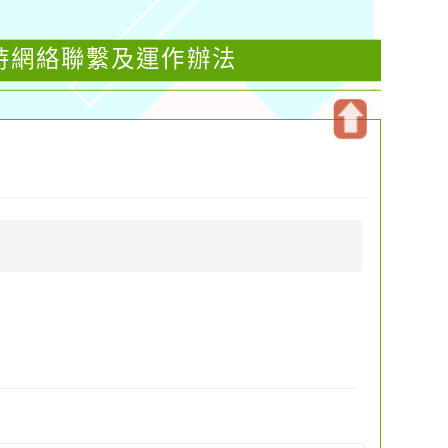
持網絡聯繫及運作辦法
開
啟
上
方
區
塊