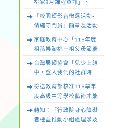
桃家8月課程資訊」、
「暑期親子電影營」、
「校園短影音徵選活動-
「祖孫樂淘桃」、「愛
情緒守門員」簡章及活動
『原原』不絕-親子共學
海報，請鼓勵學生踴躍報
家庭教育中心「115年度
同樂會」、「邁向下一站
名參加
祖孫樂淘桃－祖父母節慶
幸福系列講座及成長團
祝活動」
體」海報，惠請貴機關
台灣展翅協會「兒少上線
(學校)運用多元管道宣
中，登入我們的社群時
導。
代！」2026兒少培力工
檢送教育部核准116學年
作坊報名簡章
度高級中等學校藝術才能
班特色招生甄選入學部分
轉知：「行政院身心障礙
招生學校調整國中教育會
者權益推動小組處理涉及
考錄取門檻相關附件1