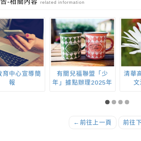
告-相關內容
related information
教育中心宣導簡
有關兒福聯盟「少
清華
報
年」據點辦理2025年
文
「社會探險家」社會
共好主題活動及星光
小聚宣傳事宜，敬請
協助宣導公告並鼓勵
←
前往上一頁
前往
同學報名參與