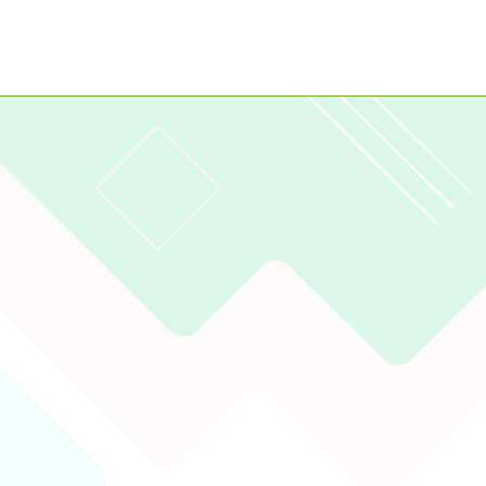
2023
gle、Firefox、Vivaldi、Opera
支援行
 2.5.11
網站語系：zh-TW
eil網站設計工坊
徐嘉裕 Neil hsu