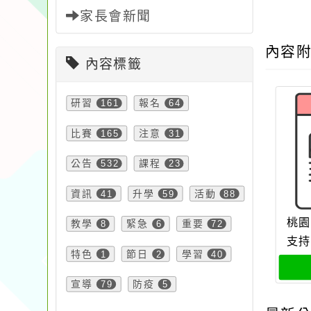
家長會新聞
內容
內容標籤
研習
161
報名
64
比賽
165
注意
31
公告
532
課程
23
資訊
41
升學
59
活動
88
桃園
教學
8
緊急
6
重要
72
支持
特色
1
節日
2
學習
40
宣導
79
防疫
5