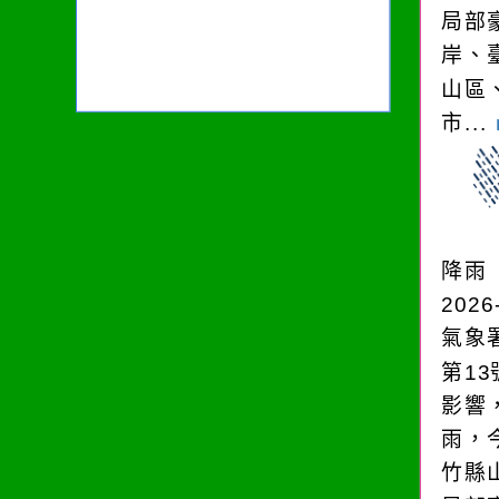
局部
岸、
山區
市...
降雨
2026
氣象
第1
影響
雨，今
竹縣