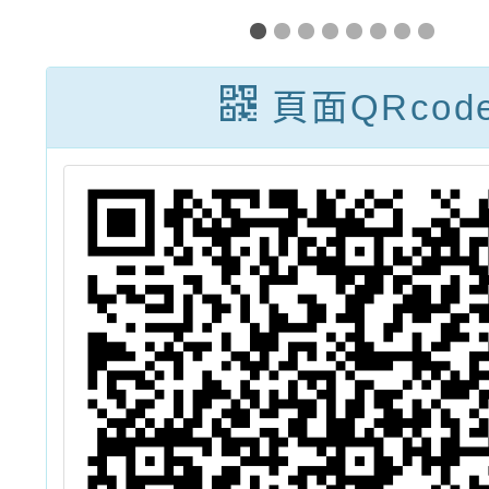
五
中心發展性別平
時代！
，
等教育之學習
兒少培
頁面QRcod
學
卡、海報及推薦
報
參
書單，請本校教
師參考運用。