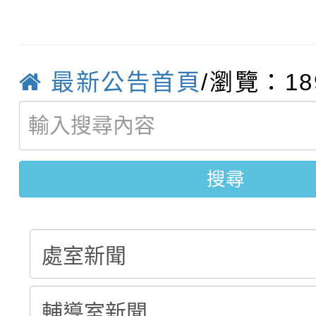
員」簡章及活動海報，
「祖孫樂淘桃」、「愛
115學年度新生補報到
踴躍報名參加
絕-親子共學同樂會」
【甄選結果(第10招)】
結果
站幸福系列講座及成長
最新公告首頁
/瀏覽：18
【甄選結果(第2招)】公
學年度第1學期第7次代
報，惠請貴機關(學校)
轉知：本市公務人員協會
學年度第1學期第9次代
結果(第10招)
宣導。
搜尋
函轉運動部全民運動署辦
9月16日本府B2大禮堂
結果(第2招)
推動社區運動俱樂部營
1次會員大會暨第7屆會
計畫」1 份，請踴躍報
權責核予出席人員公(差