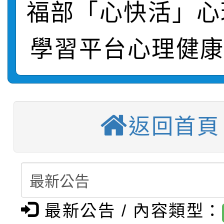
【甄選結果(第10招)】
結果
站幸福系列講座及成長
福部「心快活」心
【甄選結果(第2招)】公
學年度第1學期第7次代
報，惠請貴機關(學校)
學習平台心理健康
轉知：本市公務人員協會
學年度第1學期第9次代
結果(第10招)
宣導。
函轉運動部全民運動署辦
9月16日本府B2大禮堂
結果(第2招)
【甄選結果(第11招)】
推動社區運動俱樂部營
1次會員大會暨第7屆會
返回首頁
【甄選結果(第3招)】公
學年度第1學期第7次代
計畫」1 份，請踴躍報
桃園市家庭教育中心「
學年度第1學期第9次代
結果(第11招)
權責核予出席人員公(差
「校園短影音徵選活動
程資訊」、「暑期親子
結果(第3招)
最新公告 / 內容類型：
115學年度新生訓練注