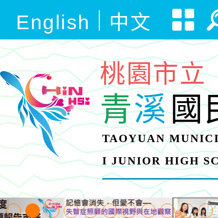
English
中文
桃園市立
青
溪
國
TAOYUAN MUNICI
I JUNIOR HIGH 