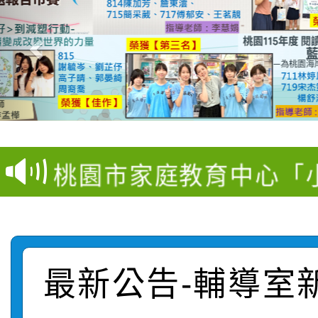
【甄選結果(第11招)】
【甄選結果(第3招)】公
學年度第1學期第7次代
桃園市家庭教育中心「
學年度第1學期第9次代
結果(第11招)
「校園短影音徵選活動
程資訊」、「暑期親子
結果(第3招)
115學年度新生訓練注
員」簡章及活動海報，
「祖孫樂淘桃」、「愛
最新公告-輔導室
115學年度新生補報到
踴躍報名參加
絕-親子共學同樂會」