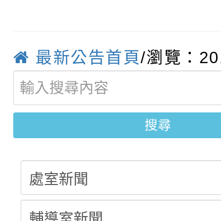
轉知：「115年金融知
比賽實施要點」
賽實施要點
轉知臺中市政府政風處
動辦法」
轉知：「115學年度全
城市手牽手，綠能透明
最新公告首頁
/瀏覽：20
轉知：桃園市115年度
劇比賽實施要點」及修
畫影片一案
【甄選結果(第11招)】
敬師藝文競賽』實施計
表
搜尋
【甄選結果(第3招)】公
學年度第1學期第7次代
學年度第1學期第9次代
結果(第11招)
結果(第3招)