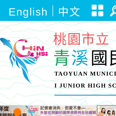
English
中文
桃園市立
青
溪
國
TAOYUAN MUNICI
I JUNIOR HIGH 