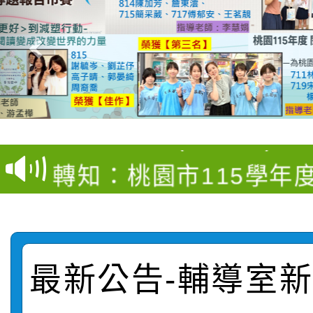
【甄選結果(第4招)】公
【甄選結果(第12招)】
學年度第1學期第9次代
轉知：桃園市115學年
學年度第1學期第7次代
結果(第4招)
轉知：「桃園市115學
賽及師生本土語及新住
結果(第12招)
轉知：「115年金融知
比賽實施要點」
賽實施要點
最新公告-輔導室新聞
轉知臺中市政府政風處
動辦法」