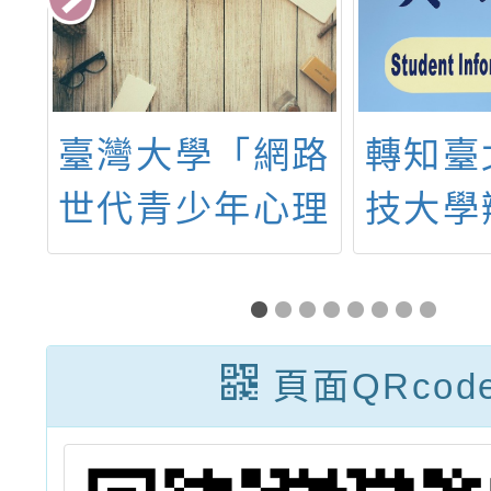
幸
臺灣大學「網路
轉知臺
臺
世代青少年心理
技大學
、
健康之療癒心理
場次「
育
學系列桌遊」簡
度五專
習
章，請鼓勵 教
介紹暨
頁面QRcod
一
師參與
咖啡拉
」