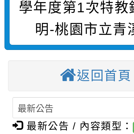
轉知：「115學年度全
城市手牽手，綠能透明
學年度第1次特教
轉知：桃園市115年度
劇比賽實施要點」及修
畫影片一案
明-桃園市立青
【甄選結果(第11招)】
敬師藝文競賽』實施計
表
【甄選結果(第3招)】公
學年度第1學期第7次代
【甄選結果(第4招)】公
學年度第1學期第9次代
結果(第11招)
返回首頁
【甄選結果(第12招)】
學年度第1學期第9次代
結果(第3招)
轉知：桃園市115學年
學年度第1學期第7次代
結果(第4招)
轉知：「桃園市115學
賽及師生本土語及新住
結果(第12招)
最新公告 / 內容類型：