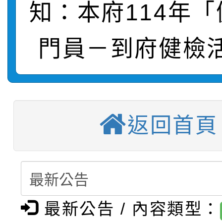
知：本府114年
轉知：桃園市115學年
學年度第1學期第7次代
結果(第4招)
門員－到府健檢
轉知：「桃園市115學
賽及師生本土語及新住
結果(第12招)
轉知：「115年金融知
比賽實施要點」
賽實施要點
衛生福利部疾病管制署訂
動辦法」
返回首頁
推廣本市公共運輸服務
月3日至9月21日辦理
【選舉公告】本校115
屬員工、師生及家長 
用，防疫一體齊行動」
【甄選結果(第13招)】
評審委員會」及「教師
「我的減碳存摺2.0」
動
最新公告 / 內容類型：
【甄選結果(第5招)】公
學年度第1學期第7次代
員會」之票選委員選舉