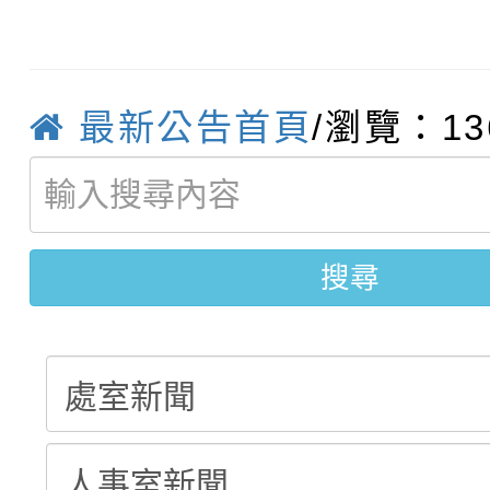
【甄選結果(第4招)】公
學年度第1學期第9次代
結果(第13招)
【甄選結果(第12招)】
學年度第1學期第9次代
結果(第5招)
最新公告首頁
/瀏覽：13
轉知：桃園市115學年
學年度第1學期第7次代
結果(第4招)
轉知：「桃園市115學
賽及師生本土語及新住
結果(第12招)
搜尋
轉知：「115年金融知
比賽實施要點」
賽實施要點
動辦法」