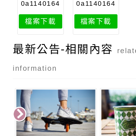
0a1140164
0a1140164
298attach
298print
檔案下載
檔案下載
4
最新公告-相關內容
rela
information