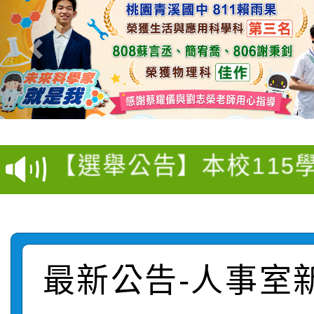
衛生福利部疾病管制署訂
推廣本市公共運輸服務
月3日至9月21日辦理
【選舉公告】本校115
屬員工、師生及家長 
用，防疫一體齊行動」
【甄選結果(第13招)】
評審委員會」及「教師
「我的減碳存摺2.0」
動
【甄選結果(第5招)】公
學年度第1學期第7次代
員會」之票選委員選舉
【甄選結果(第4招)】公
學年度第1學期第9次代
結果(第13招)
最新公告-人事室
【甄選結果(第12招)】
學年度第1學期第9次代
結果(第5招)