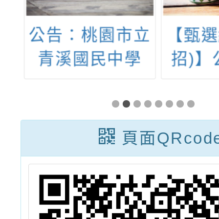
本
公告：桃園市立
【甄選
園
青溪國民中學
招)】
1
114學年度第1
115
5
學期專任輔導代
學期第
甄
理教師甄選簡章
教師
頁面QRcod
(一次公告分次
(第
招考)