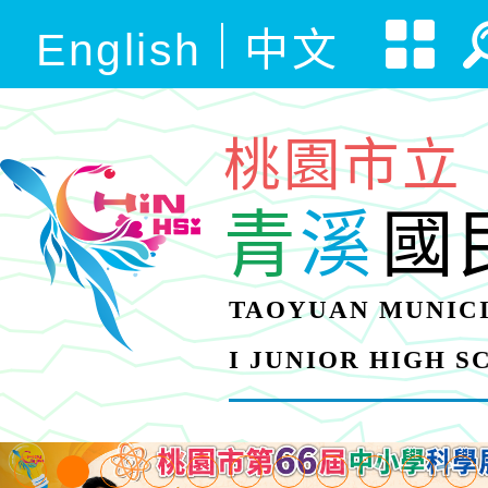
English
中文
桃園市立
青
溪
國
TAOYUAN MUNICI
I JUNIOR HIGH 