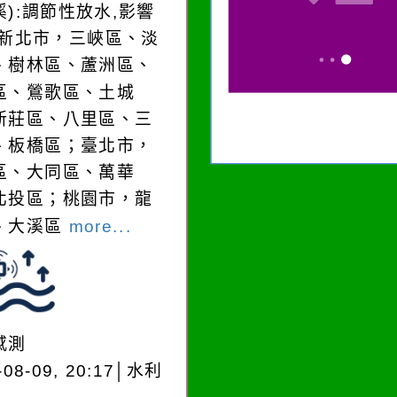
溪):調節性放水,影響
:新北市，三峽區、淡
、樹林區、蘆洲區、
區、鶯歌區、土城
新莊區、八里區、三
、板橋區；臺北市，
區、大同區、萬華
北投區；桃園市，龍
、大溪區
more...
感測
-08-09, 20:17│水利