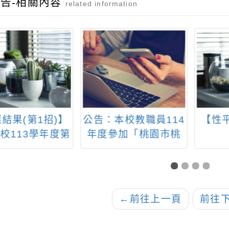
告-相關內容
related information
結果(第1招)】
公告：本校教職員114
【性
校113學年度第
年度參加「桃園市桃
土語教學支援人
園區教育會」、「臺
選結果(第1招)
灣省教育會」會員調
查
←
前往上一頁
前往