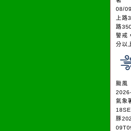
署
08/0
上路3
路35
警戒
分以上。
颱風
2026
氣象
18S
豚202
09T0