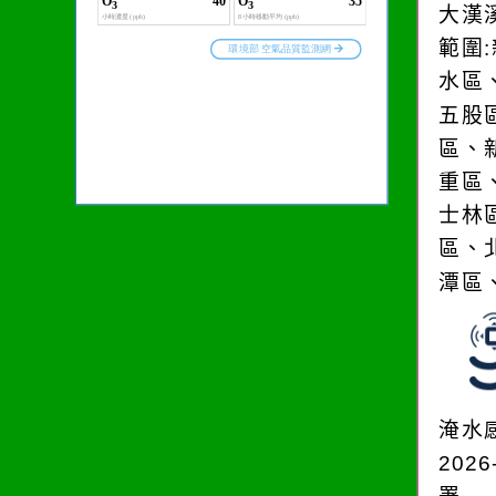
大漢
範圍
水區
五股
區、
重區
士林
區、
潭區
淹水
2026