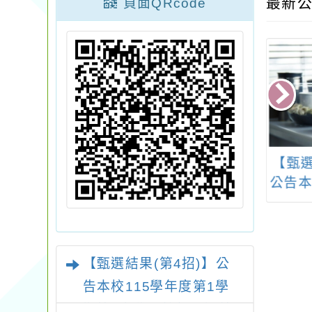
最新公
頁面QRcode
教育部修正106
轉知：大陸委員會
【甄選
26日函示教師涉
「強化公務員赴陸港
公告本
事件是否情節重
澳管理機制」精進措
1次本
之判斷基準
施及宣導圖卡
員甄
【甄選結果(第4招)】公
告本校115學年度第1學
期第9次代理教師甄選結