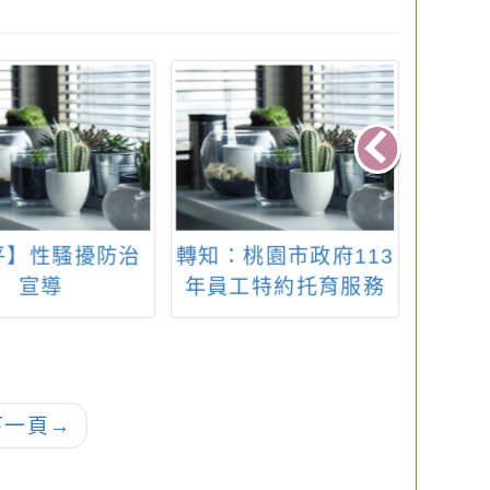
平】性騷擾防治
轉知：桃園市政府113
【甄選
宣導
年員工特約托育服務
公告本
機構名單及優惠措施
1學期
一覽表
甄選
下一頁
→