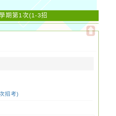
期第1次(1-3招
開
啟
上
方
區
塊
次招考)