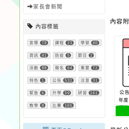
家長會新聞
內容
內容標籤
宣導
79
課程
23
學習
40
資訊
41
防疫
5
節日
2
活動
88
報名
64
重要
72
特色
1
公告
532
注意
31
公告
緊急
6
升學
59
研習
161
年度
教學
8
比賽
165
理教
公告