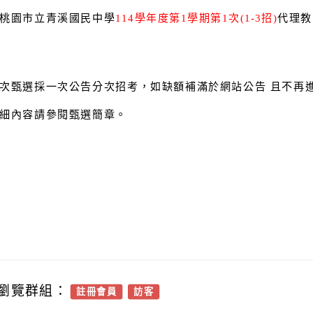
桃園市立青溪國民中學
114
學年度第1學期第1
次
(1-3
招)
代理教
次甄選採一次公告分次招考，如缺額補滿於網站公告 且不再
細內容請參閱甄選簡章。
瀏覽群組：
註冊會員
訪客