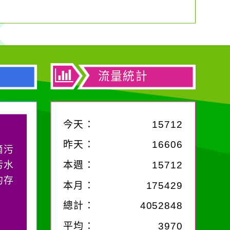
流量統計
今天：
15712
昨天：
16606
滴污
污水
本週：
15712
的存
本月：
175429
總計：
4052848
平均：
3970