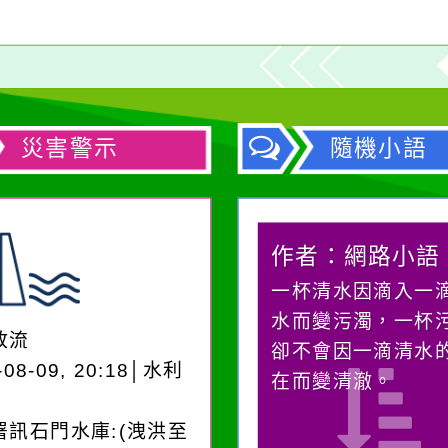
災害警示
隨機小語
作者：網路小語
作者：網路小語
在實現理想的路途中，
一杯清水因滴入一
必須排除一切干擾，特
水而變污濁，一杯
放流
別是要看清那些美麗的
卻不會因一滴清水
-08-09, 20:18│水利
誘惑。
在而變清澈。
署訊石門水庫:(洩洪至