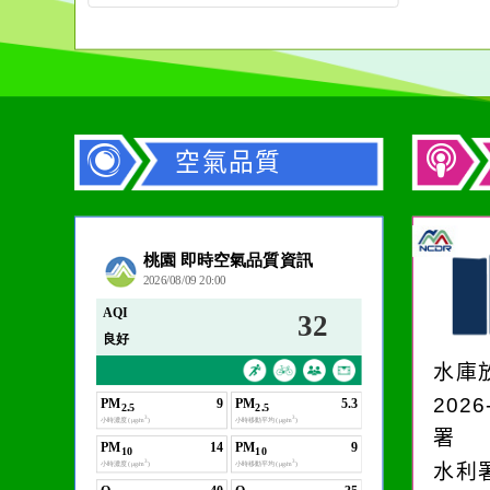
空氣品質
作者：網路小語
生活是一面鏡子。你對
它笑，它就對你笑；你
水庫
對它哭，它也對你哭。
2026
署
水利