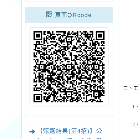
頁面QRcode
三、工
1
2
【甄選結果(第4招)】公