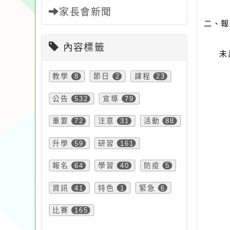
家長會新聞
二、報
內容標籤
未
教學
8
節日
2
課程
23
公告
532
宣導
79
重要
72
注意
31
活動
88
升學
59
研習
161
報名
64
學習
40
防疫
5
資訊
41
特色
1
緊急
6
比賽
165