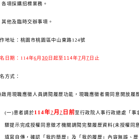
、各項採購招標業務。
、其他及臨時交辦事項。
作地址：桃園市桃園區中山東路124號
名日期：114年
6
月
30
日起至114年
7
月
7
日止
名方式：
缺啟用現職應徵人員調閱履歷功能，現職應徵者需同意開放履歷
114
年
月
日前
(
一)意者請於
7
7
至行政院人事行政總處「事
驟提示完成授權同意徵才機關調閱完整履歷資料(未授權同
填寫自傳，確認「我的簡歷」及「我的履歷」內容無誤、歷