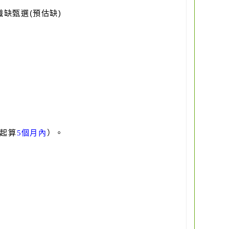
職缺甄選(預估缺)
起算
5
個月內
）。