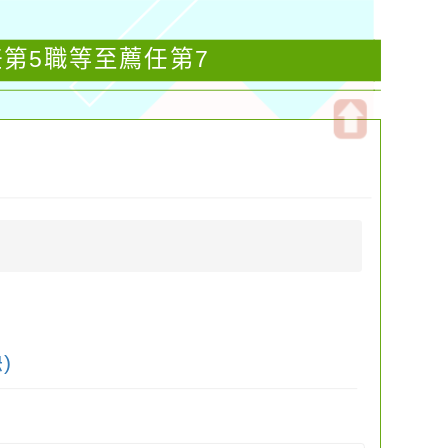
任第5職等至薦任第7
開
啟
上
方
區
塊
)