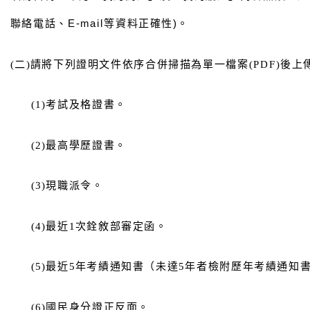
聯絡電話、E-mail等資料正確性)。
(
二)請將下列證明文件依序合併掃描為單一檔案(PDF)
後上
(1)
考試及格證書。
(2)
最高學歷證書。
(3)
現職派令。
(4)
最近1次銓敘部審定函。
(5)
最近5年考績通知書（未達5
年者檢附歷年考績通知
(6)
國民身分證正反面。