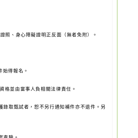
員證照、身心障礙證明正反面（無者免附）。
件始得報名。
消資格並由當事人負相關法律責任。
獲錄取甄試者，恕不另行通知補件亦不退件。另
室查驗。