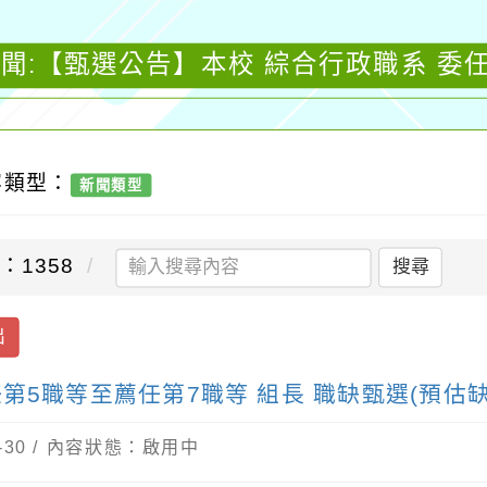
聞:【甄選公告】本校 綜合行政職系 委
容類型：
新聞類型
：1358
搜尋
出
第5職等至薦任第7職等 組長 職缺甄選(預估缺
6-30 / 內容狀態：啟用中