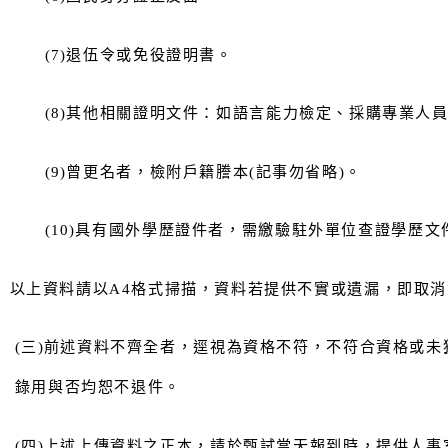
(7)
退伍令或免役證明書。
(8)
其他相關證明文件：如語言能力檢定、採購專業人
(9)
曾更名者，檢附戶籍謄本(記事勿省略)
。
(10)
具有國外學歷證件者，需繳驗駐外單位查證學歷文
以上資料請以A4格式掃描，資料若提供不實或遺漏，即取
(
三)前述資料不齊全者，逕視為資格不符，不符合資格或未
錄用與否均恕不退件。
(
四)上述上傳資料之正本，請於甄試當天報到時，提供人事