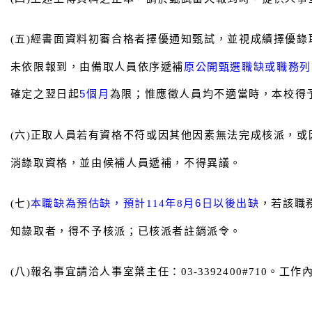
(
五)經書面資料初審合格者擇優通知甄試，並視成績擇優錄
未依限報到，由備取人員依序遞補
原公開甄選職缺或職務列
確定之翌日起
5
個月
為限；惟應徵人員均不適當時，本校得予
(
六)正取人員若有資格不符或因其他因素無法完成核派，或
消錄取資格，並由候補人員遞補，不得異議。
(
七)
本職缺為預估缺，預計114年8
月6日以後出缺
，若該職
知錄取者，得不予核派；已核派者註銷派令。
(
八)報名事宜請洽人事室葉主任：03-3392400#710
。工作內