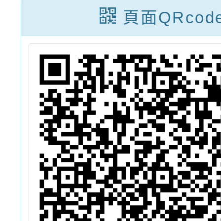
請
援人員甄選結果
第7職
頁面QRcod
(第1招)
缺