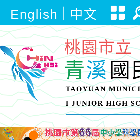
English
中文
桃園市立
青
溪
國
TAOYUAN MUNICI
I JUNIOR HIGH 