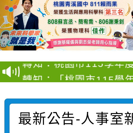
【甄選結果(第4招)】公
【甄選結果(第12招)】
學年度第1學期第9次代
轉知：桃園市115學年
學年度第1學期第7次代
結果(第4招)
轉知：「桃園市115學
賽及師生本土語及新住
結果(第12招)
轉知：「115年金融知
比賽實施要點」
賽實施要點
轉知臺中市政府政風處
動辦法」
最新公告-人事室
轉知：「115學年度全
城市手牽手，綠能透明