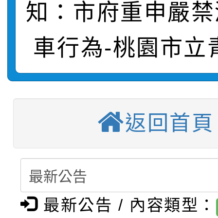
知：市府重申嚴禁
轉知：桃園市115年度
劇比賽實施要點」及修
畫影片一案
【甄選結果(第11招)】
敬師藝文競賽』實施計
表
車行為-桃園市立
【甄選結果(第3招)】公
學年度第1學期第7次代
【甄選結果(第4招)】公
學年度第1學期第9次代
結果(第11招)
返回首頁
【甄選結果(第12招)】
學年度第1學期第9次代
結果(第3招)
轉知：桃園市115學年
學年度第1學期第7次代
結果(第4招)
轉知：「桃園市115學
賽及師生本土語及新住
結果(第12招)
轉知：「115年金融知
比賽實施要點」
賽實施要點
最新公告 / 內容類型：