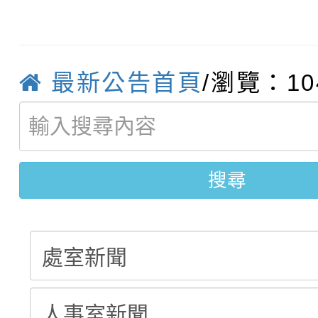
轉知臺中市政府政風處
動辦法」
轉知：「115學年度全
城市手牽手，綠能透明
最新公告首頁
/瀏覽：10
轉知：桃園市115年度
劇比賽實施要點」及修
畫影片一案
【甄選結果(第11招)】
敬師藝文競賽』實施計
表
【甄選結果(第3招)】公
學年度第1學期第7次代
搜尋
學年度第1學期第9次代
結果(第11招)
結果(第3招)