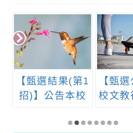
：
【甄選結果(第1
【甄選
5
招)】公告本校
校文教
公
113學年度第1
委任第
之
次本土語教學支
薦任第