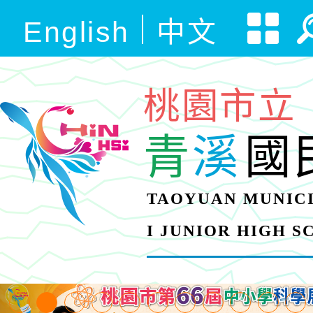
English
中文
桃園市立
青
溪
國
TAOYUAN MUNICI
I JUNIOR HIGH 