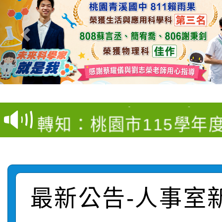
【甄選結果(第4招)】公
【甄選結果(第12招)】
學年度第1學期第9次代
轉知：桃園市115學年
學年度第1學期第7次代
結果(第4招)
轉知：「桃園市115學
賽及師生本土語及新住
結果(第12招)
轉知：「115年金融知
比賽實施要點」
賽實施要點
最新公告-人事室
轉知臺中市政府政風處
動辦法」