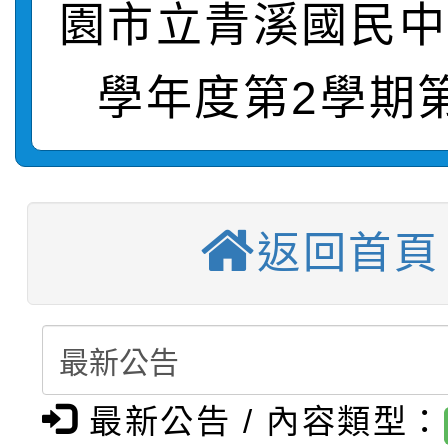
轉知：「115學年度全
城市手牽手，綠能透明
園市立青溪國民中
轉知：桃園市115年度
劇比賽實施要點」及修
畫影片一案
學年度第2學期
【甄選結果(第11招)】
敬師藝文競賽』實施計
表
【甄選結果(第3招)】公
學年度第1學期第7次代
【甄選結果(第4招)】公
學年度第1學期第9次代
結果(第11招)
返回首頁
【甄選結果(第12招)】
學年度第1學期第9次代
結果(第3招)
轉知：桃園市115學年
學年度第1學期第7次代
結果(第4招)
轉知：「桃園市115學
賽及師生本土語及新住
結果(第12招)
最新公告 / 內容類型：