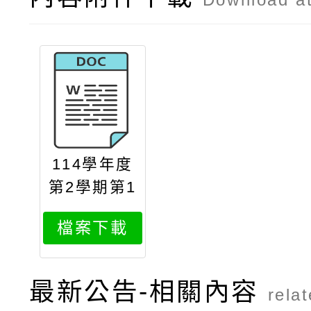
114學年度
第2學期第1
次代理教師
檔案下載
甄選簡章一
次公告分次
招考生活科
最新公告-相關內容
rela
技