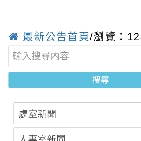
轉知：「115年金融知
比賽實施要點」
賽實施要點
轉知臺中市政府政風處
動辦法」
轉知：「115學年度全
最新公告首頁
/瀏覽：12
城市手牽手，綠能透明
轉知：桃園市115年度
劇比賽實施要點」及修
畫影片一案
【甄選結果(第11招)】
敬師藝文競賽』實施計
表
搜尋
【甄選結果(第3招)】公
學年度第1學期第7次代
學年度第1學期第9次代
結果(第11招)
結果(第3招)