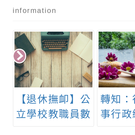
information
公
【退休撫卹】公
轉知：
卡
立學校教職員數
事行政
事
位退休證操作說
「公教