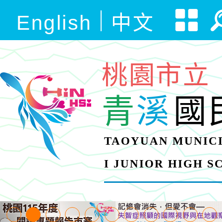
English
中文
桃園市立
青
溪
國
TAOYUAN MUNICI
I JUNIOR HIGH 