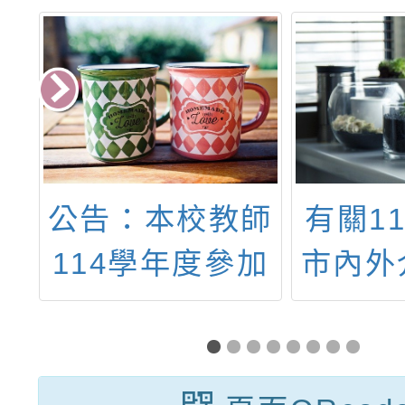
2
公告：本校教師
有關1
校
114學年度參加
市內外
1
在職進修人員注
作
教
意事項
2