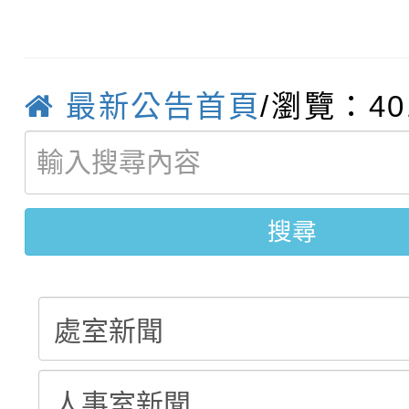
轉知：「115年金融知
比賽實施要點」
賽實施要點
轉知臺中市政府政風處
動辦法」
最新公告首頁
/瀏覽：40
轉知：「115學年度全
城市手牽手，綠能透明
轉知：桃園市115年度
劇比賽實施要點」及修
畫影片一案
【甄選結果(第11招)】
敬師藝文競賽』實施計
表
搜尋
【甄選結果(第3招)】公
學年度第1學期第7次代
學年度第1學期第9次代
結果(第11招)
結果(第3招)