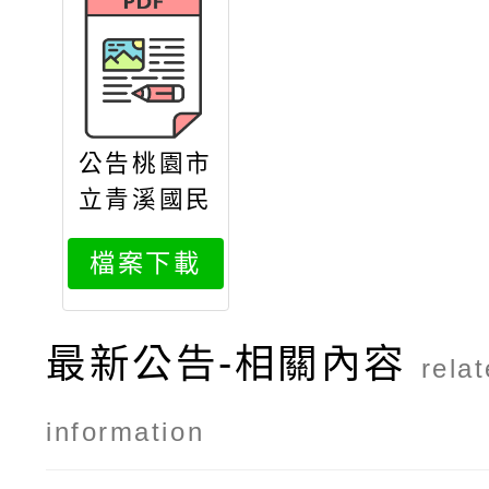
公告桃園市
立青溪國民
中學115學
檔案下載
年度第1學
期第1次本
土語教學支
最新公告-相關內容
rela
援人員甄選
簡章
information