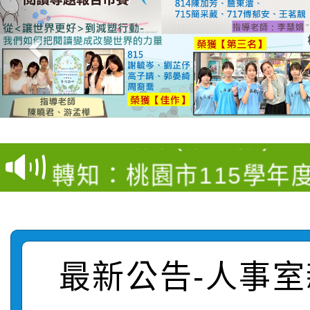
【甄選結果(第4招)】公
【甄選結果(第12招)】
學年度第1學期第9次代
轉知：桃園市115學年
學年度第1學期第7次代
結果(第4招)
轉知：「桃園市115學
賽及師生本土語及新住
結果(第12招)
轉知：「115年金融知
比賽實施要點」
賽實施要點
最新公告-人事室
轉知臺中市政府政風處
動辦法」