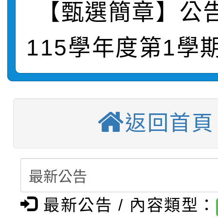
轉知：「115學年度全
城市手牽手，綠能透明
【甄選簡章】公
轉知：桃園市115年度
劇比賽實施要點」及修
畫影片一案
115學年度第1學
【甄選結果(第11招)】
敬師藝文競賽』實施計
表
【甄選結果(第3招)】公
學年度第1學期第7次代
【甄選結果(第4招)】公
學年度第1學期第9次代
結果(第11招)
返回首頁
【甄選結果(第12招)】
學年度第1學期第9次代
結果(第3招)
轉知：桃園市115學年
學年度第1學期第7次代
結果(第4招)
轉知：「桃園市115學
賽及師生本土語及新住
結果(第12招)
最新公告 / 內容類型：