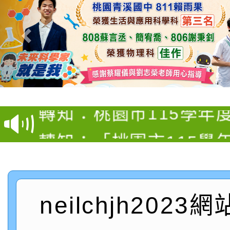
【甄選結果(第4招)】公
【甄選結果(第12招)】
學年度第1學期第9次代
轉知：桃園市115學年
學年度第1學期第7次代
結果(第4招)
轉知：「桃園市115學
賽及師生本土語及新住
結果(第12招)
轉知：「115年金融知
比賽實施要點」
賽實施要點
轉知臺中市政府政風處
動辦法」
neilchjh2023
轉知：「115學年度全
城市手牽手，綠能透明