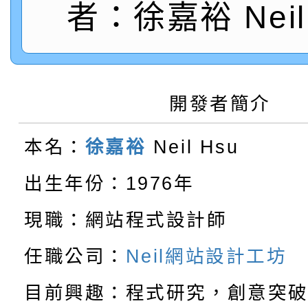
者：徐嘉裕 Neil 
轉知：桃園市115年度
劇比賽實施要點」及修
畫影片一案
【甄選結果(第11招)】
敬師藝文競賽』實施計
表
【甄選結果(第3招)】公
學年度第1學期第7次代
開發者簡介
【甄選結果(第4招)】公
學年度第1學期第9次代
結果(第11招)
本名：
徐嘉裕
Neil Hsu
【甄選結果(第12招)】
學年度第1學期第9次代
結果(第3招)
出生年份：1976年
轉知：桃園市115學年
學年度第1學期第7次代
結果(第4招)
現職：網站程式設計師
轉知：「桃園市115學
賽及師生本土語及新住
結果(第12招)
任職公司：
Neil網站設計工坊
轉知：「115年金融知
比賽實施要點」
賽實施要點
目前興趣：程式研究，創意突