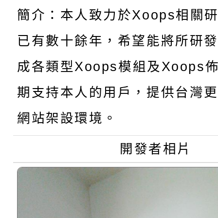
轉知臺中市政府政風處
動辦法」
簡介：本人致力於Xoops相關
轉知：「115學年度全
城市手牽手，綠能透明
已有數十餘年，希望能將所研
轉知：桃園市115年度
劇比賽實施要點」及修
成各類型Xoops模組及Xoop
畫影片一案
期支持本人的用戶，提供台灣更
【甄選結果(第11招)】
敬師藝文競賽』實施計
表
網站架設環境。
【甄選結果(第3招)】公
學年度第1學期第7次代
學年度第1學期第9次代
結果(第11招)
開發者相片
結果(第3招)