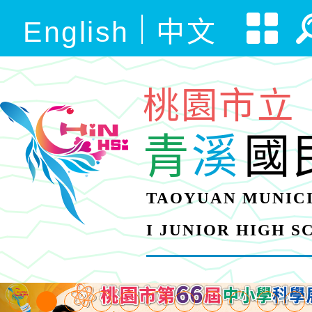
English
中文
桃園市立
青
溪
國
TAOYUAN MUNICI
I JUNIOR HIGH 