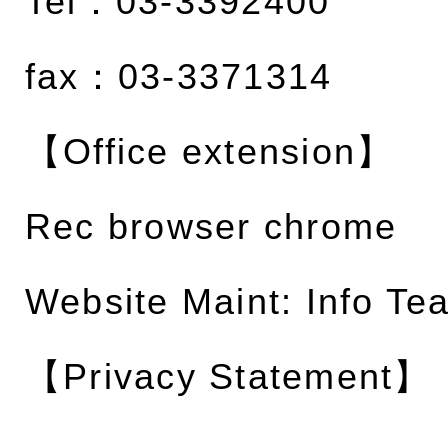
Tel：03-3392400
fax：03-3371314
【Office extension】
Rec browser chrome
Website Maint: Info Te
【Privacy Statement】