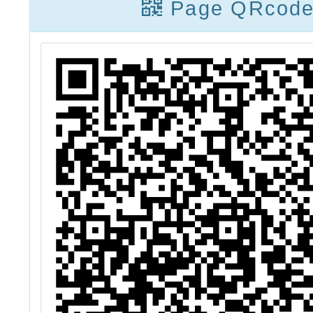
Page QRcod