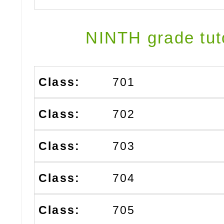
NINTH grade tut
701
702
703
704
705