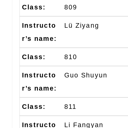
809
Lü Ziyang
810
Guo Shuyun
811
Li Fangyan