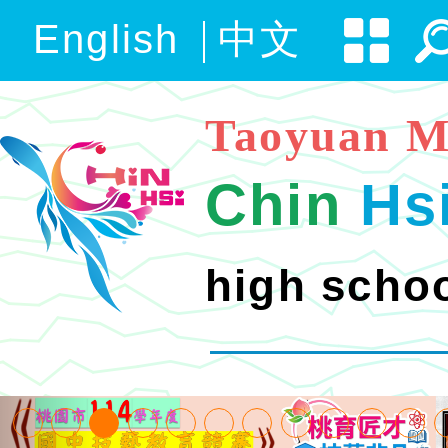
English
中文
Taoyuan M
Chin
Hs
high scho