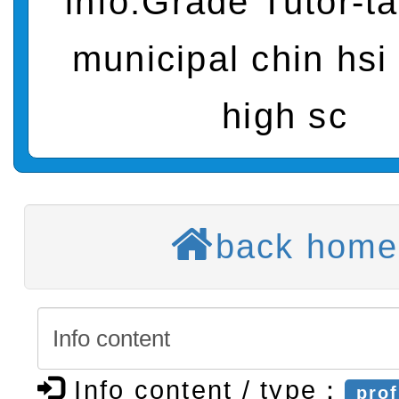
info:Grade Tutor-t
度第1學期第7次代理教師甄
【甄選結果(第3招)】公告
municipal chin hsi 
招)
度第1學期第9次代理教師甄
【甄選結果(第4招)】公告
high sc
招)
度第1學期第9次代理教師甄
【甄選結果(第12招)】公告
招)
度第1學期第7次代理教師甄
轉知：桃園市115學年度
招)
師生本土語及新住民語歌
back home
轉知：「桃園市115學年
實施要點」
轉知：「115年金融知識
法」
轉知臺中市政府政風處製
牽手，綠能透明齊步走」
轉知：「115學年度全國
Info content / type：
prof