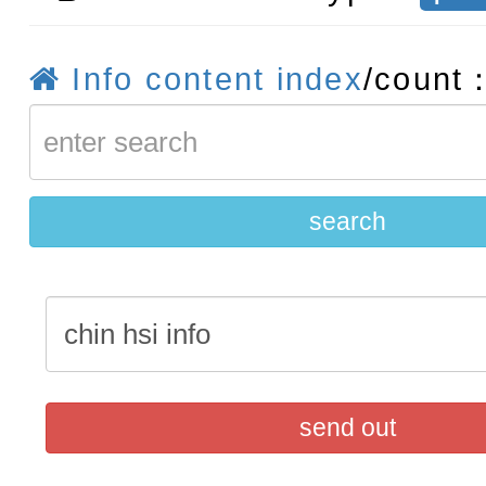
賽實施要點」及修正內容
轉知：桃園市115年度『品
Info content index
/count
藝文競賽』實施計畫
【甄選結果(第11招)】公告
度第1學期第7次代理教師甄
【甄選結果(第3招)】公告
招)
度第1學期第9次代理教師甄
search
招)
send out