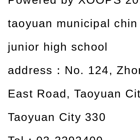
Powered by
XOOPS
20
taoyuan municipal chin
junior high school
address：
No. 124, Zh
East Road, Taoyuan Cit
Taoyuan City 330