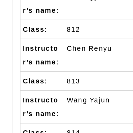
812
Chen Renyu
813
Wang Yajun
814