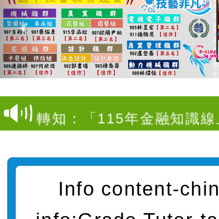
【甄選結果(第4招)】公告
度第1學期第9次代理教師甄
【甄選結果(第12招)】公告
招)
度第1學期第7次代理教師甄
轉知：桃園市115學年度
招)
師生本土語及新住民語歌
轉知：「桃園市115學年
實施要點」
轉知：「115年金融知識
法」
轉知臺中市政府政風處製
牽手，綠能透明齊步走」
轉知：「115學年度全國
Info content-chin
賽實施要點」及修正內容
轉知：桃園市115年度『品
藝文競賽』實施計畫
【甄選結果(第11招)】公告