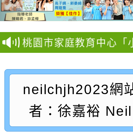
【甄選結果(第11招)】
【甄選結果(第3招)】公
學年度第1學期第7次代
桃園市家庭教育中心「
學年度第1學期第9次代
結果(第11招)
「校園短影音徵選活動
程資訊」、「暑期親子
結果(第3招)
115學年度新生訓練注
員」簡章及活動海報，
「祖孫樂淘桃」、「愛
neilchjh2023
115學年度新生補報到
踴躍報名參加
絕-親子共學同樂會」
【甄選結果(第10招)】
結果
站幸福系列講座及成長
者：徐嘉裕 Neil 
【甄選結果(第2招)】公
學年度第1學期第7次代
報，惠請貴機關(學校)