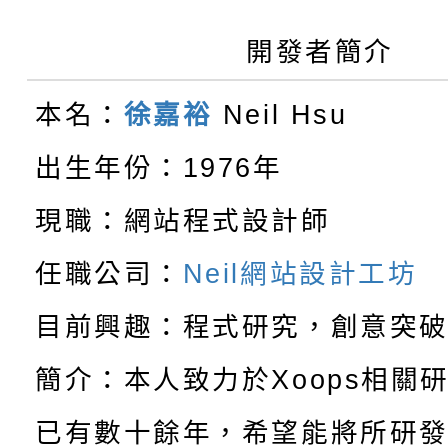
轉知：本市公務人員協會
學年度第1學期第9次代
結果(第10招)
宣導。
開發者簡介
函轉運動部全民運動署辦
9月16日本府B2大禮堂
結果(第2招)
本名：
徐嘉裕
Neil Hsu
【甄選結果(第11招)】
推動社區運動俱樂部營
1次會員大會暨第7屆會
出生年份：1976年
【甄選結果(第3招)】公
學年度第1學期第7次代
計畫」1 份，請踴躍報
現職：網站程式設計師
桃園市家庭教育中心「
學年度第1學期第9次代
結果(第11招)
權責核予出席人員公(差
任職公司：
Neil網站設計工坊
「校園短影音徵選活動
程資訊」、「暑期親子
結果(第3招)
目前興趣：程式研究，創意突
115學年度新生訓練注
員」簡章及活動海報，
「祖孫樂淘桃」、「愛
簡介：本人致力於Xoops相關
115學年度新生補報到
踴躍報名參加
絕-親子共學同樂會」
已有數十餘年，希望能將所研