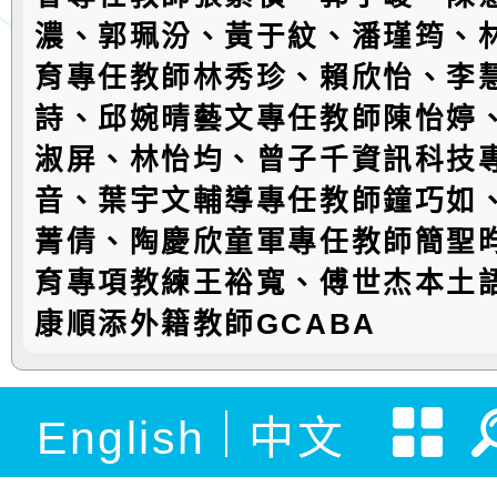
濃、郭珮汾、黃于紋、潘瑾筠、
育專任教師林秀珍、賴欣怡、李
詩、邱婉晴藝文專任教師陳怡婷
淑屏、林怡均、曾子千資訊科技
音、葉宇文輔導專任教師鐘巧如
菁倩、陶慶欣童軍專任教師簡聖
育專項教練王裕寬、傅世杰本土
康順添外籍教師GCABA
English
中文