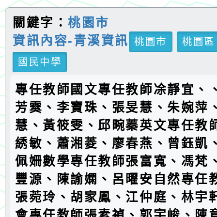
關鍵字：
桃園市
資訊內容-青溪資訊
桃園市
桃園區
國民中學
專任教師國文專任教師凃靜宜、
芳霙、李寶珠、張旻慧、朱婉萍
慧、黃筱雯、邱畹蓁英文專任教
綉敏、蕭湘菱、廖春燕、曾鈺凱
佩姍數學專任教師張富寬、馮梵
豐源、陳諭嫻、呂曜安自然專任
張菀玲、胡家鳳、江仲庭、林宇
會專任教師張素禎、郭宇峻、陳