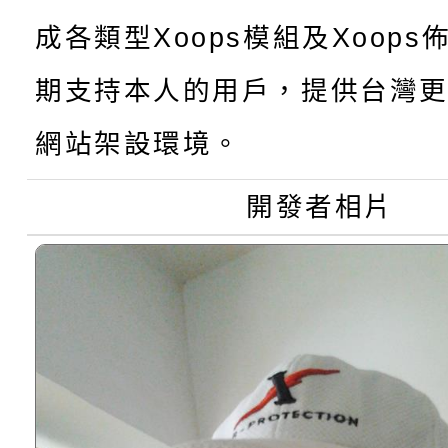
【甄選結果(第10招)】
結果
站幸福系列講座及成長
成各類型Xoops模組及Xoop
【甄選結果(第2招)】公
學年度第1學期第7次代
報，惠請貴機關(學校)
期支持本人的用戶，提供台灣更
轉知：本市公務人員協會
學年度第1學期第9次代
結果(第10招)
宣導。
網站架設環境。
函轉運動部全民運動署辦
9月16日本府B2大禮堂
結果(第2招)
開發者相片
推動社區運動俱樂部營
1次會員大會暨第7屆會
計畫」1 份，請踴躍報
權責核予出席人員公(差