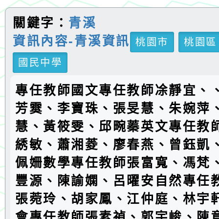
關鍵字：
青溪
資訊內容-青溪資訊
桃園市
桃園區
國民中學
專任教師國文專任教師凃靜宜、
芳霙、李寶珠、張旻慧、朱婉萍
慧、黃筱雯、邱畹蓁英文專任教
綉敏、蕭湘菱、廖春燕、曾鈺凱
佩姍數學專任教師張富寬、馮梵
豐源、陳諭嫻、呂曜安自然專任
張菀玲、胡家鳳、江仲庭、林宇
會專任教師張素禎、郭宇峻、陳