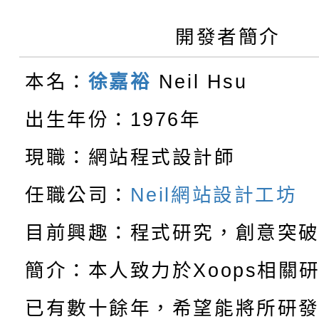
【甄選結果(第11招)】
敬師藝文競賽』實施計
表
開發者簡介
【甄選結果(第3招)】公
學年度第1學期第7次代
本名：
徐嘉裕
Neil Hsu
【甄選結果(第4招)】公
學年度第1學期第9次代
結果(第11招)
出生年份：1976年
【甄選結果(第12招)】
學年度第1學期第9次代
結果(第3招)
現職：網站程式設計師
轉知：桃園市115學年
學年度第1學期第7次代
結果(第4招)
任職公司：
Neil網站設計工坊
轉知：「桃園市115學
賽及師生本土語及新住
結果(第12招)
目前興趣：程式研究，創意突
轉知：「115年金融知
比賽實施要點」
賽實施要點
簡介：本人致力於Xoops相關
轉知臺中市政府政風處
動辦法」
已有數十餘年，希望能將所研