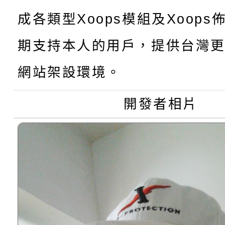
轉知：「115學年度全
城市手牽手，綠能透明
成各類型Xoops模組及Xoop
轉知：桃園市115年度
劇比賽實施要點」及修
畫影片一案
期支持本人的用戶，提供台灣更
【甄選結果(第11招)】
敬師藝文競賽』實施計
表
網站架設環境。
【甄選結果(第3招)】公
學年度第1學期第7次代
開發者相片
學年度第1學期第9次代
結果(第11招)
結果(第3招)