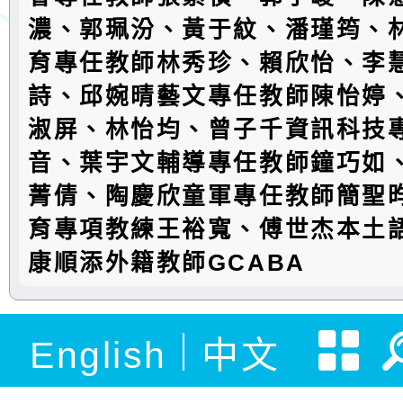
濃、郭珮汾、黃于紋、潘瑾筠、
育專任教師林秀珍、賴欣怡、李
詩、邱婉晴藝文專任教師陳怡婷
淑屏、林怡均、曾子千資訊科技
音、葉宇文輔導專任教師鐘巧如
菁倩、陶慶欣童軍專任教師簡聖
育專項教練王裕寬、傅世杰本土
康順添外籍教師GCABA
English
中文