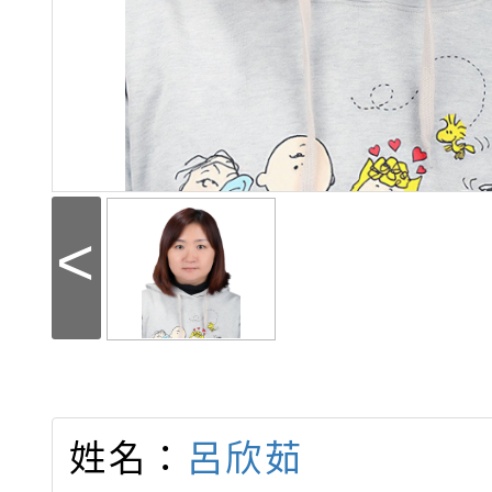
<
姓名：
呂欣茹