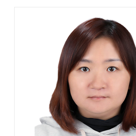
【甄選結果(第11招)】
敬師藝文競賽』實施計
表
【甄選結果(第3招)】公
學年度第1學期第7次代
學年度第1學期第9次代
結果(第11招)
結果(第3招)