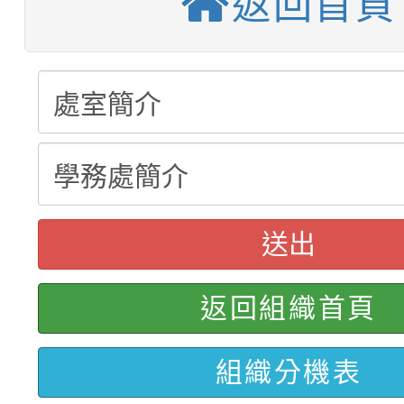
返回首頁
【甄選結果(第3招)】公
學年度第1學期第7次代
【甄選結果(第4招)】公
學年度第1學期第9次代
結果(第11招)
【甄選結果(第12招)】
學年度第1學期第9次代
結果(第3招)
轉知：桃園市115學年
學年度第1學期第7次代
結果(第4招)
轉知：「桃園市115學
賽及師生本土語及新住
結果(第12招)
送出
轉知：「115年金融知
比賽實施要點」
賽實施要點
轉知臺中市政府政風處
動辦法」
返回組織首頁
轉知：「115學年度全
城市手牽手，綠能透明
組織分機表
轉知：桃園市115年度
劇比賽實施要點」及修
畫影片一案