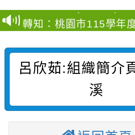
【甄選結果(第12招)】
學年度第1學期第9次代
轉知：桃園市115學年
學年度第1學期第7次代
結果(第4招)
轉知：「桃園市115學
賽及師生本土語及新住
結果(第12招)
轉知：「115年金融知
比賽實施要點」
賽實施要點
呂欣茹:組織簡介
轉知臺中市政府政風處
動辦法」
轉知：「115學年度全
城市手牽手，綠能透明
溪
轉知：桃園市115年度
劇比賽實施要點」及修
畫影片一案
【甄選結果(第11招)】
敬師藝文競賽』實施計
表