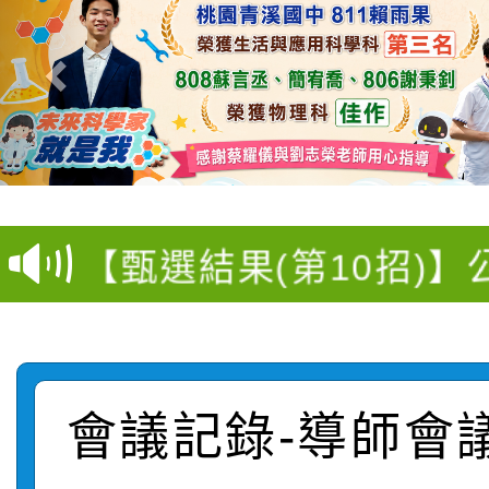
115學年度新生訓練注
115學年度新生補報到
【甄選結果(第10招)】
結果
【甄選結果(第2招)】公
學年度第1學期第7次代
轉知：本市公務人員協會
學年度第1學期第9次代
結果(第10招)
會議記錄-導師會
函轉運動部全民運動署辦
9月16日本府B2大禮堂
結果(第2招)