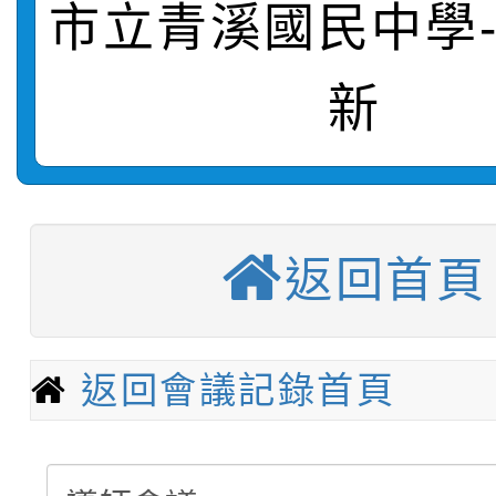
桃園區第七屆教育盃羽
推動社區運動俱樂部營
1次會員大會暨第7屆會
市立青溪國民中學
【甄選結果(第9招)】公
計畫」1 份，請踴躍報
新
【甄選結果(第1招)】公
學年度第1學期第7次代
權責核予出席人員公(差
【甄選結果(第3招)】公
學年度第1學期第9次代
結果(第9招)
115學年度新生訓練注
學年度第1學期第8次代
結果(第1招)
返回首頁
115學年度新生補報到
結果(第3招)
【甄選結果(第10招)】
結果
返回會議記錄首頁
【甄選結果(第2招)】公
學年度第1學期第7次代