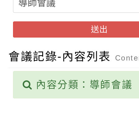
轉知：本市公務人員協會
學年度第1學期第9次代
結果(第10招)
函轉運動部全民運動署辦
9月16日本府B2大禮堂
結果(第2招)
送出
桃園區第七屆教育盃羽
推動社區運動俱樂部營
1次會員大會暨第7屆會
【甄選結果(第9招)】公
計畫」1 份，請踴躍報
會議記錄-內容列表
Conten
【甄選結果(第1招)】公
學年度第1學期第7次代
權責核予出席人員公(差
內容分類：導師會議
【甄選結果(第3招)】公
學年度第1學期第9次代
結果(第9招)
學年度第1學期第8次代
結果(第1招)
結果(第3招)