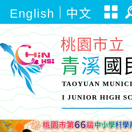
English
中文
桃園市立
青
溪
國
TAOYUAN MUNICI
I JUNIOR HIGH 