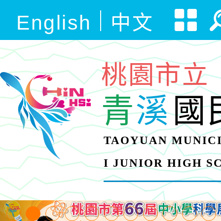
English
中文
桃園市立
青
溪
國
TAOYUAN MUNICI
I JUNIOR HIGH 