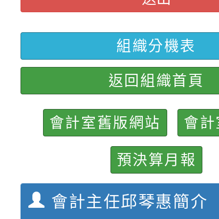
轉知臺中市政府政風處
動辦法」
轉知：「115學年度全
城市手牽手，綠能透明
組織分機表
轉知：桃園市115年度
劇比賽實施要點」及修
畫影片一案
返回組織首頁
【甄選結果(第11招)】
敬師藝文競賽』實施計
表
【甄選結果(第3招)】公
學年度第1學期第7次代
會計室舊版網站
會計
學年度第1學期第9次代
結果(第11招)
預決算月報
結果(第3招)
會計主任邱琴惠簡介