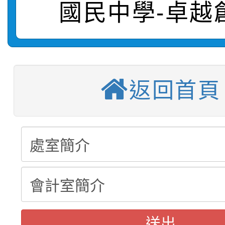
國民中學-卓越
轉知：桃園市115年度
劇比賽實施要點」及修
畫影片一案
【甄選結果(第11招)】
敬師藝文競賽』實施計
表
【甄選結果(第3招)】公
學年度第1學期第7次代
返回首頁
【甄選結果(第4招)】公
學年度第1學期第9次代
結果(第11招)
【甄選結果(第12招)】
學年度第1學期第9次代
結果(第3招)
轉知：桃園市115學年
學年度第1學期第7次代
結果(第4招)
轉知：「桃園市115學
賽及師生本土語及新住
結果(第12招)
轉知：「115年金融知
比賽實施要點」
賽實施要點
送出