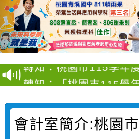
【甄選結果(第4招)】公
【甄選結果(第12招)】
學年度第1學期第9次代
轉知：桃園市115學年
學年度第1學期第7次代
結果(第4招)
轉知：「桃園市115學
賽及師生本土語及新住
結果(第12招)
轉知：「115年金融知
比賽實施要點」
賽實施要點
轉知臺中市政府政風處
動辦法」
會計室簡介:桃園
轉知：「115學年度全
城市手牽手，綠能透明