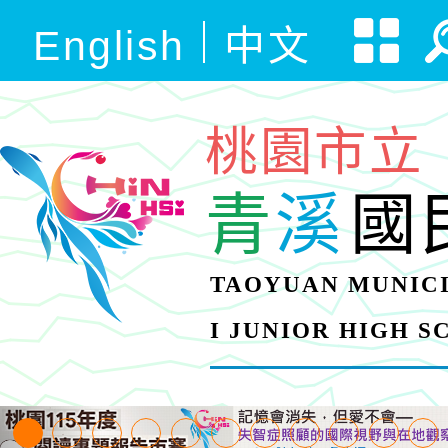
English
中文
桃園市立
青
溪
國
TAOYUAN MUNICI
I JUNIOR HIGH 