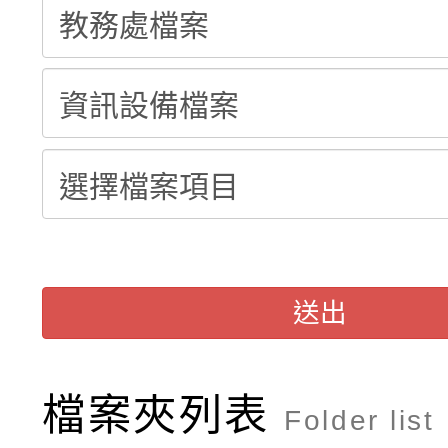
115學年度新生訓練注
員」簡章及活動海報，
「祖孫樂淘桃」、「愛
115學年度新生補報到
踴躍報名參加
絕-親子共學同樂會」
【甄選結果(第10招)】
結果
站幸福系列講座及成長
【甄選結果(第2招)】公
學年度第1學期第7次代
報，惠請貴機關(學校)
轉知：本市公務人員協會
學年度第1學期第9次代
結果(第10招)
宣導。
函轉運動部全民運動署辦
9月16日本府B2大禮堂
結果(第2招)
送出
推動社區運動俱樂部營
1次會員大會暨第7屆會
計畫」1 份，請踴躍報
檔案夾列表
Folder list