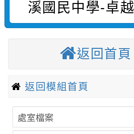
溪國民中學-卓
【甄選結果(第10招)】
結果
站幸福系列講座及成長
【甄選結果(第2招)】公
學年度第1學期第7次代
報，惠請貴機關(學校)
轉知：本市公務人員協會
學年度第1學期第9次代
結果(第10招)
宣導。
返回首頁
函轉運動部全民運動署辦
9月16日本府B2大禮堂
結果(第2招)
【甄選結果(第11招)】
推動社區運動俱樂部營
1次會員大會暨第7屆會
返回模組首頁
【甄選結果(第3招)】公
學年度第1學期第7次代
計畫」1 份，請踴躍報
桃園市家庭教育中心「
學年度第1學期第9次代
結果(第11招)
權責核予出席人員公(差
「校園短影音徵選活動
程資訊」、「暑期親子
結果(第3招)