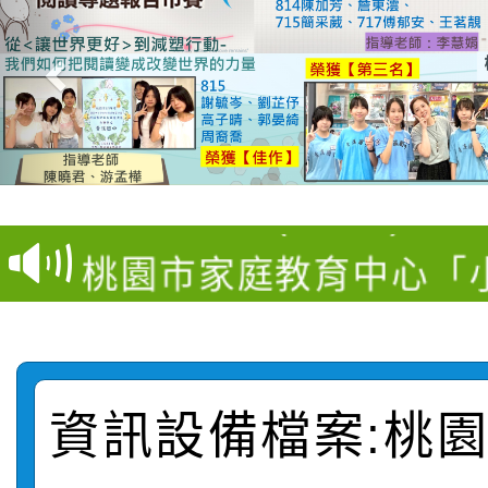
【甄選結果(第11招)】
【甄選結果(第3招)】公
學年度第1學期第7次代
桃園市家庭教育中心「
學年度第1學期第9次代
結果(第11招)
「校園短影音徵選活動
程資訊」、「暑期親子
結果(第3招)
115學年度新生訓練注
員」簡章及活動海報，
「祖孫樂淘桃」、「愛
資訊設備檔案:桃
115學年度新生補報到
踴躍報名參加
絕-親子共學同樂會」