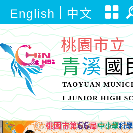
English
中文
桃園市立
青
溪
國
TAOYUAN MUNICI
I JUNIOR HIGH 