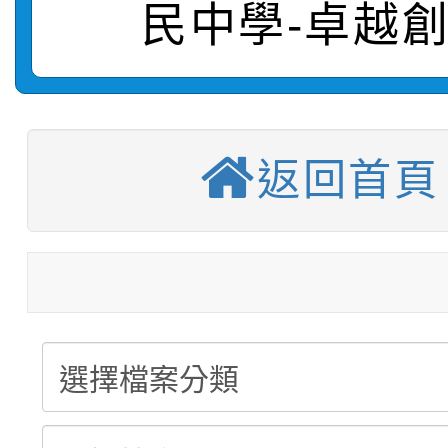
轉知：「115學年度全
城市手牽手，綠能透明
民中學-卓越
轉知：桃園市115年度
劇比賽實施要點」及修
畫影片一案
【甄選結果(第11招)】
敬師藝文競賽』實施計
表
【甄選結果(第3招)】公
學年度第1學期第7次代
返回首頁
【甄選結果(第4招)】公
學年度第1學期第9次代
結果(第11招)
【甄選結果(第12招)】
學年度第1學期第9次代
結果(第3招)
轉知：桃園市115學年
學年度第1學期第7次代
結果(第4招)
轉知：「桃園市115學
賽及師生本土語及新住
結果(第12招)
轉知：「115年金融知
比賽實施要點」
賽實施要點