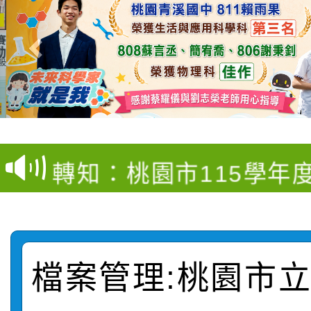
【甄選結果(第4招)】公
【甄選結果(第12招)】
學年度第1學期第9次代
轉知：桃園市115學年
學年度第1學期第7次代
結果(第4招)
轉知：「桃園市115學
賽及師生本土語及新住
結果(第12招)
轉知：「115年金融知
比賽實施要點」
賽實施要點
檔案管理:桃園市
轉知臺中市政府政風處
動辦法」