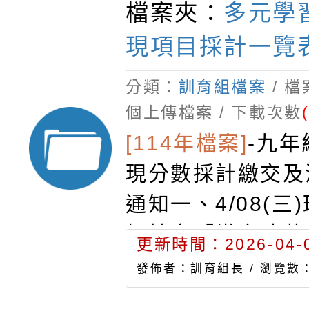
檔案夾：
多元學
現項目採計一覽
分類：
訓育組檔案
/ 
個上傳檔案 / 下載次數
[114年檔案]
-
九年
現分數採計繳交及
通知一、4/08(三
板抄寫「繳交才藝
更新時間：2026-04-0
獎狀、影本及審查
發佈者：訓育組長 /
瀏覽數：
二、4/09(四)早