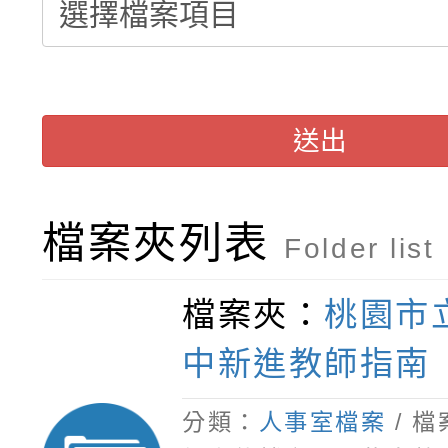
轉知臺中市政府政風處
動辦法」
轉知：「115學年度全
城市手牽手，綠能透明
送出
轉知：桃園市115年度
劇比賽實施要點」及修
畫影片一案
【甄選結果(第11招)】
敬師藝文競賽』實施計
表
檔案夾列表
Folder list
【甄選結果(第3招)】公
學年度第1學期第7次代
檔案夾：
桃園市
學年度第1學期第9次代
結果(第11招)
中新進教師指南
結果(第3招)
分類：
人事室檔案
/ 