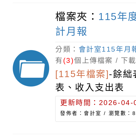
收取相關資料，收
檔案夾：
115年
交至訓育組，4/24
計月報
後繳交期限，未於
交不認證分數。三
分類：
會計室115年月
獎狀
有
(3)
個上傳檔案 / 下
[115年檔案]
-
餘絀
表、收入支出表
更新時間：2026-04-0
發佈者：會計室 /
瀏覽數：8