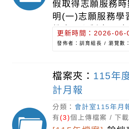
假取得志願服務時
明(一)志願服務
教育局印製完畢才
更新時間：2026-06-0
服務單位若無服務
發佈者：訓育組長 /
瀏覽數：
明，可先下載「志
數條格式」。(二
檔案夾：
115年
願服務學習活動，
計月報
年8月1日開始之
習時數方可採計。
分類：
會計室115年月
學習積分說明
有
(3)
個上傳檔案 / 下