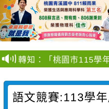
【甄選結果(第4招)】公
【甄選結果(第12招)】
學年度第1學期第9次代
轉知：桃園市115學年
學年度第1學期第7次代
結果(第4招)
轉知：「桃園市115學
賽及師生本土語及新住
結果(第12招)
轉知：「115年金融知
比賽實施要點」
賽實施要點
轉知臺中市政府政風處
動辦法」
語文競賽:113學
轉知：「115學年度全
城市手牽手，綠能透明