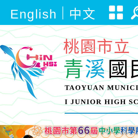
English
中文
桃園市立
青
溪
國
TAOYUAN MUNICI
I JUNIOR HIGH 