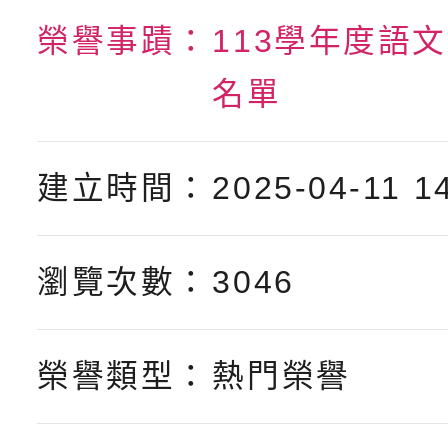
轉知臺中市政府政風處
動辦法」
榮譽事蹟：
113學年度語
轉知：「115學年度全
城市手牽手，綠能透明
名單
轉知：桃園市115年度
劇比賽實施要點」及修
畫影片一案
【甄選結果(第11招)】
敬師藝文競賽』實施計
表
建立時間：
2025-04-11 1
【甄選結果(第3招)】公
學年度第1學期第7次代
學年度第1學期第9次代
結果(第11招)
瀏覽次數：
3046
結果(第3招)
榮譽類型：
熱門榮譽