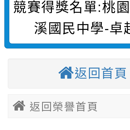
轉知：桃園市115年度
劇比賽實施要點」及修
畫影片一案
競賽得獎名單:桃
【甄選結果(第11招)】
敬師藝文競賽』實施計
表
溪國民中學-卓
【甄選結果(第3招)】公
學年度第1學期第7次代
【甄選結果(第4招)】公
學年度第1學期第9次代
結果(第11招)
【甄選結果(第12招)】
學年度第1學期第9次代
結果(第3招)
返回首頁
轉知：桃園市115學年
學年度第1學期第7次代
結果(第4招)
轉知：「桃園市115學
賽及師生本土語及新住
結果(第12招)
返回榮譽首頁
轉知：「115年金融知
比賽實施要點」
賽實施要點