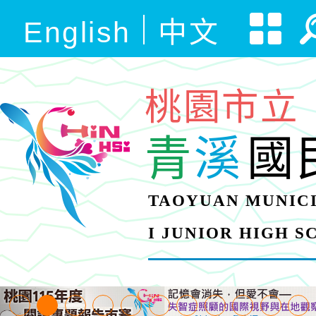
English
中文
桃園市立
青
溪
國
TAOYUAN MUNICI
I JUNIOR HIGH 