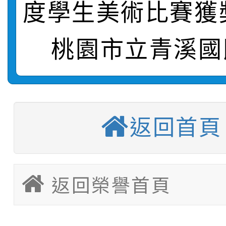
度學生美術比賽獲
轉知：「115學年度全
城市手牽手，綠能透明
轉知：桃園市115年度
劇比賽實施要點」及修
畫影片一案
桃園市立青溪國
【甄選結果(第11招)】
敬師藝文競賽』實施計
表
【甄選結果(第3招)】公
學年度第1學期第7次代
返回首頁
【甄選結果(第4招)】公
學年度第1學期第9次代
結果(第11招)
【甄選結果(第12招)】
學年度第1學期第9次代
結果(第3招)
轉知：桃園市115學年
學年度第1學期第7次代
結果(第4招)
返回榮譽首頁
轉知：「桃園市115學
賽及師生本土語及新住
結果(第12招)