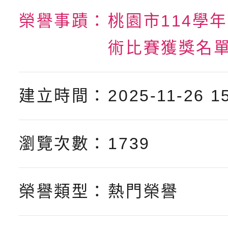
轉知：「115年金融知
比賽實施要點」
賽實施要點
榮譽事蹟：
桃園市114學
轉知臺中市政府政風處
動辦法」
術比賽獲獎名
轉知：「115學年度全
城市手牽手，綠能透明
建立時間：
2025-11-26 1
轉知：桃園市115年度
劇比賽實施要點」及修
畫影片一案
【甄選結果(第11招)】
敬師藝文競賽』實施計
表
瀏覽次數：
1739
【甄選結果(第3招)】公
學年度第1學期第7次代
學年度第1學期第9次代
結果(第11招)
榮譽類型：
熱門榮譽
結果(第3招)