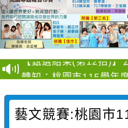
【甄選結果(第4招)】公
【甄選結果(第12招)】
學年度第1學期第9次代
轉知：桃園市115學年
學年度第1學期第7次代
結果(第4招)
轉知：「桃園市115學
賽及師生本土語及新住
結果(第12招)
轉知：「115年金融知
比賽實施要點」
賽實施要點
藝文競賽:桃園市1
轉知臺中市政府政風處
動辦法」