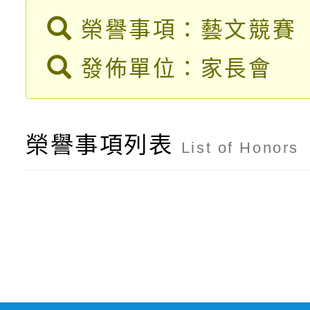
轉知臺中市政府政風處
動辦法」
榮譽事項：藝文競賽
轉知：「115學年度全
城市手牽手，綠能透明
發佈單位：家長會
轉知：桃園市115年度
劇比賽實施要點」及修
畫影片一案
【甄選結果(第11招)】
敬師藝文競賽』實施計
表
榮譽事項列表
List of Honors
【甄選結果(第3招)】公
學年度第1學期第7次代
學年度第1學期第9次代
結果(第11招)
結果(第3招)