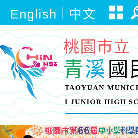
English
中文
桃園市立
青
溪
國
TAOYUAN MUNICI
I JUNIOR HIGH 