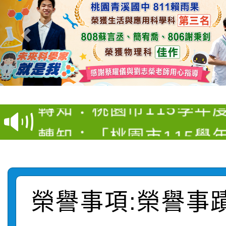
【甄選結果(第4招)】公
【甄選結果(第12招)】
學年度第1學期第9次代
轉知：桃園市115學年
學年度第1學期第7次代
結果(第4招)
轉知：「桃園市115學
賽及師生本土語及新住
結果(第12招)
轉知：「115年金融知
比賽實施要點」
賽實施要點
轉知臺中市政府政風處
動辦法」
榮譽事項:榮譽事
轉知：「115學年度全
城市手牽手，綠能透明