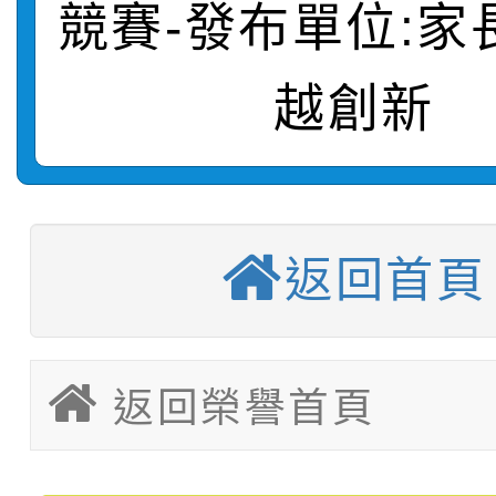
競賽-發布單位:家
轉知：桃園市115年度
劇比賽實施要點」及修
畫影片一案
越創新
【甄選結果(第11招)】
敬師藝文競賽』實施計
表
【甄選結果(第3招)】公
學年度第1學期第7次代
【甄選結果(第4招)】公
學年度第1學期第9次代
結果(第11招)
返回首頁
【甄選結果(第12招)】
學年度第1學期第9次代
結果(第3招)
轉知：桃園市115學年
學年度第1學期第7次代
結果(第4招)
返回榮譽首頁
轉知：「桃園市115學
賽及師生本土語及新住
結果(第12招)
轉知：「115年金融知
比賽實施要點」
賽實施要點