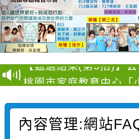
【甄選結果(第11招)】
【甄選結果(第3招)】公
學年度第1學期第7次代
桃園市家庭教育中心「
學年度第1學期第9次代
結果(第11招)
「校園短影音徵選活動
程資訊」、「暑期親子
結果(第3招)
115學年度新生訓練注
員」簡章及活動海報，
「祖孫樂淘桃」、「愛
內容管理:網站FA
115學年度新生補報到
踴躍報名參加
絕-親子共學同樂會」