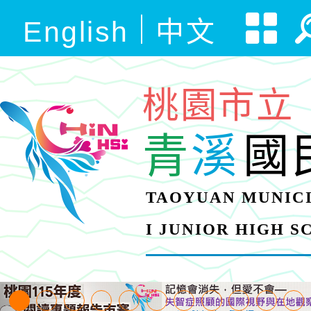
English
中文
桃園市立
青
溪
國
TAOYUAN MUNICI
I JUNIOR HIGH 