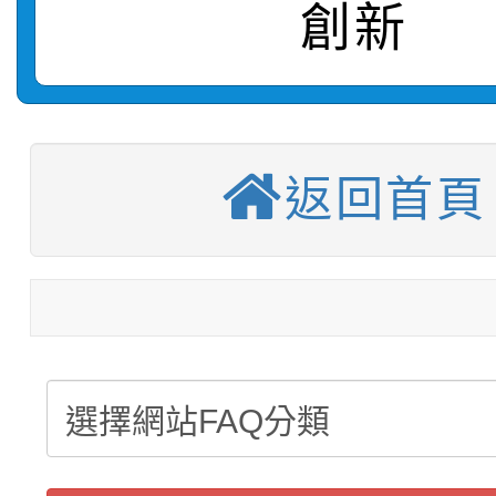
創新
【甄選結果(第10招)】
結果
站幸福系列講座及成長
【甄選結果(第2招)】公
學年度第1學期第7次代
報，惠請貴機關(學校)
轉知：本市公務人員協會
學年度第1學期第9次代
結果(第10招)
宣導。
返回首頁
函轉運動部全民運動署辦
9月16日本府B2大禮堂
結果(第2招)
【甄選結果(第11招)】
推動社區運動俱樂部營
1次會員大會暨第7屆會
【甄選結果(第3招)】公
學年度第1學期第7次代
計畫」1 份，請踴躍報
桃園市家庭教育中心「
學年度第1學期第9次代
結果(第11招)
權責核予出席人員公(差
「校園短影音徵選活動
程資訊」、「暑期親子
結果(第3招)