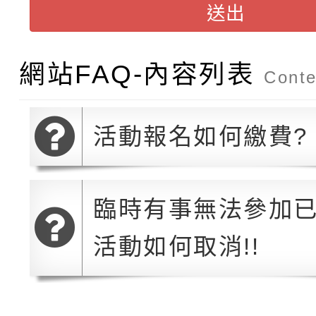
送出
115學年度新生訓練注
員」簡章及活動海報，
「祖孫樂淘桃」、「愛
115學年度新生補報到
踴躍報名參加
絕-親子共學同樂會」
網站FAQ-內容列表
Conte
【甄選結果(第10招)】
結果
站幸福系列講座及成長
【甄選結果(第2招)】公
學年度第1學期第7次代
活動報名如何繳費?
報，惠請貴機關(學校)
轉知：本市公務人員協會
學年度第1學期第9次代
結果(第10招)
宣導。
臨時有事無法參加
函轉運動部全民運動署辦
9月16日本府B2大禮堂
結果(第2招)
活動如何取消!!
推動社區運動俱樂部營
1次會員大會暨第7屆會
計畫」1 份，請踴躍報