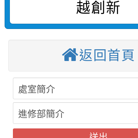
宣導。
越創新
函轉運動部全民運動署辦
9月16日本府B2大禮堂
結果(第2招)
桃園區第七屆教育盃羽
推動社區運動俱樂部營
1次會員大會暨第7屆會
【甄選結果(第9招)】公
計畫」1 份，請踴躍報
返回首頁
桃園市家庭教育中心「
學年度第1學期第7次代
權責核予出席人員公(差
「校園短影音徵選活動
程資訊」、「暑期親子
結果(第9招)
115學年度新生訓練注
員」簡章及活動海報，
「祖孫樂淘桃」、「愛
115學年度新生補報到
踴躍報名參加
絕-親子共學同樂會」
【甄選結果(第10招)】
結果
站幸福系列講座及成長
送出