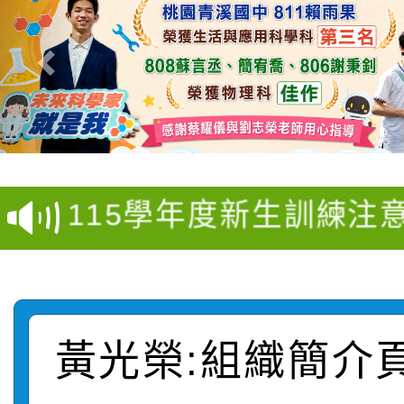
桃園市家庭教育中心「
「校園短影音徵選活動
程資訊」、「暑期親子
115學年度新生訓練注
員」簡章及活動海報，
「祖孫樂淘桃」、「愛
115學年度新生補報到
踴躍報名參加
絕-親子共學同樂會」
【甄選結果(第10招)】
結果
站幸福系列講座及成長
【甄選結果(第2招)】公
學年度第1學期第7次代
黃光榮:組織簡介
報，惠請貴機關(學校)
轉知：本市公務人員協會
學年度第1學期第9次代
結果(第10招)