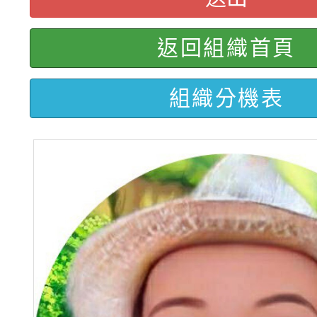
【甄選結果(第2招)】公
學年度第1學期第7次代
報，惠請貴機關(學校)
返回組織首頁
轉知：本市公務人員協會
學年度第1學期第9次代
結果(第10招)
宣導。
組織分機表
函轉運動部全民運動署辦
9月16日本府B2大禮堂
結果(第2招)
桃園區第七屆教育盃羽
推動社區運動俱樂部營
1次會員大會暨第7屆會
【甄選結果(第9招)】公
計畫」1 份，請踴躍報
學年度第1學期第7次代
權責核予出席人員公(差
結果(第9招)