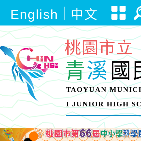
English
中文
桃園市立
青
溪
國
TAOYUAN MUNICI
I JUNIOR HIGH 