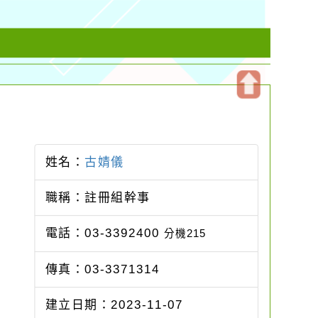
開
啟
上
方
姓名：
古婧儀
區
塊
職稱：註冊組幹事
電話：03-3392400
分機215
傳真：03-3371314
建立日期：2023-11-07