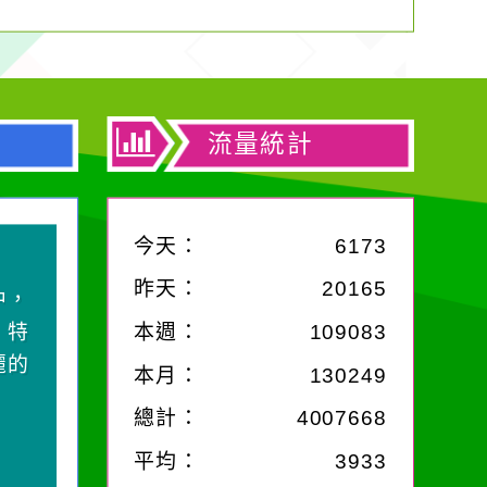
流量統計
今天：
6173
昨天：
20165
中，
，特
本週：
109083
麗的
本月：
130249
總計：
4007668
平均：
3933