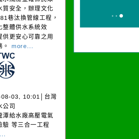
水質安全，辦理文化
181巷汰換管線工程，
化整體供水系統效
提供更安心可靠之用
務。
more...
-08-03, 10:01│台灣
水公司
龍潭給水廠高壓電氣
檢驗 等三合一工程
..