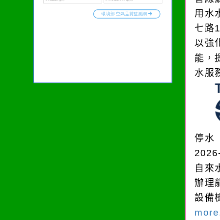
用水
七路
以強
能，
水服
停水
2026
自來
辦理
設備
more.