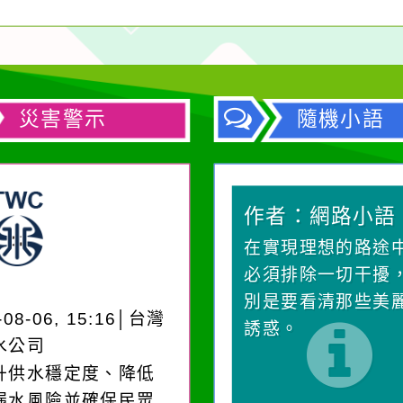
災害警示
隨機小語
作者：網路小語
作者：網路小語
生活是一面鏡子。你對
在實現理想的路途
它笑，它就對你笑；你
必須排除一切干擾
對它哭，它也對你哭。
別是要看清那些美
-08-06, 15:16│台灣
誘惑。
水公司
升供水穩定度、降低
漏水風險並確保民眾