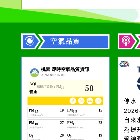
空氣品質
作者：網路小語
一杯清水因滴入一滴污
水而變污濁，一杯污水
停水
卻不會因一滴清水的存
2026
在而變清澈。
自來
為提
管線