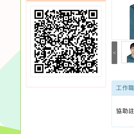
<
工作
協助