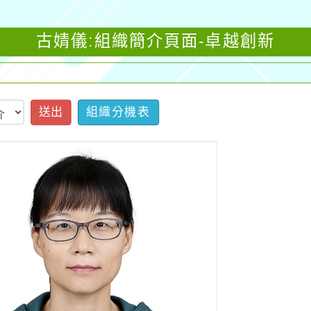
古婧儀:組織簡介頁面-卓越創新
送出
組織分機表