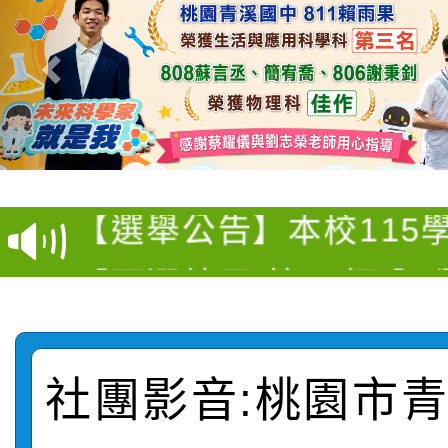
衛生福利部疾病管制署訂
推廣本市公共運輸服務
月3日至9月21日辦理
【選舉公告】本校115
屬員工、師生及家長 
用，防疫一體齊行動」
【甄選結果(第13招)】
評審委員會」及「教師
「我的減碳存摺2.0」
動
【甄選結果(第5招)】公
學年度第1學期第7次代
員會」之票選委員選舉
【甄選結果(第4招)】公
學年度第1學期第9次代
結果(第13招)
社團影音:桃園市
【甄選結果(第12招)】
學年度第1學期第9次代
結果(第5招)