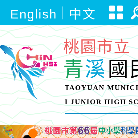
English
中文
桃園市立
青
溪
國
TAOYUAN MUNICI
I JUNIOR HIGH 