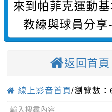
來到帕菲克運動基
轉知：桃園市115學年
學年度第1學期第7次代
結果(第4招)
教練與球員分享
轉知：「桃園市115學
賽及師生本土語及新住
結果(第12招)
轉知：「115年金融知
比賽實施要點」
賽實施要點
衛生福利部疾病管制署訂
動辦法」
返回首頁
推廣本市公共運輸服務
月3日至9月21日辦理
【選舉公告】本校115
屬員工、師生及家長 
用，防疫一體齊行動」
線上影音首頁
/瀏覽數：6
【甄選結果(第13招)】
評審委員會」及「教師
「我的減碳存摺2.0」
動
【甄選結果(第5招)】公
學年度第1學期第7次代
員會」之票選委員選舉