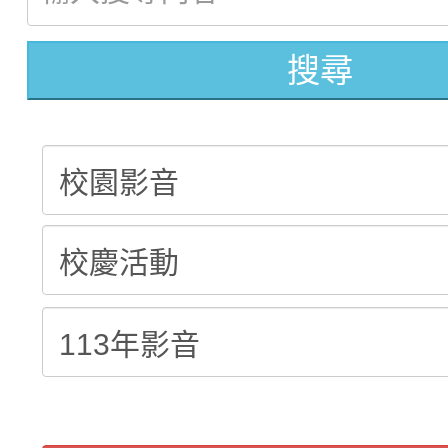
轉知：「115年金融知
比賽實施要點」
賽實施要點
轉知臺中市政府政風處
動辦法」
搜尋
轉知：「115學年度全
城市手牽手，綠能透明
轉知：桃園市115年度
劇比賽實施要點」及修
畫影片一案
【甄選結果(第11招)】
敬師藝文競賽』實施計
表
【甄選結果(第3招)】公
學年度第1學期第7次代
學年度第1學期第9次代
結果(第11招)
結果(第3招)