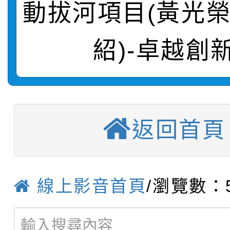
動拔河項目(黃光
轉知：「115學年度全
城市手牽手，綠能透明
轉知：桃園市115年度
劇比賽實施要點」及修
畫影片一案
紹)-卓越創
【甄選結果(第11招)】
敬師藝文競賽』實施計
表
【甄選結果(第3招)】公
學年度第1學期第7次代
【甄選結果(第4招)】公
學年度第1學期第9次代
結果(第11招)
返回首頁
【甄選結果(第12招)】
學年度第1學期第9次代
結果(第3招)
轉知：桃園市115學年
學年度第1學期第7次代
結果(第4招)
線上影音首頁
/瀏覽數：5
轉知：「桃園市115學
賽及師生本土語及新住
結果(第12招)