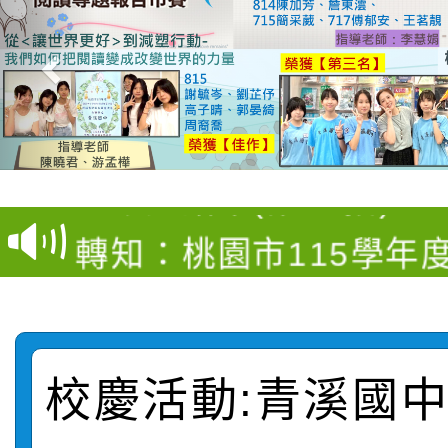
【甄選結果(第4招)】公
【甄選結果(第12招)】
學年度第1學期第9次代
轉知：桃園市115學年
學年度第1學期第7次代
結果(第4招)
轉知：「桃園市115學
賽及師生本土語及新住
結果(第12招)
轉知：「115年金融知
比賽實施要點」
賽實施要點
校慶活動:青溪國
轉知臺中市政府政風處
動辦法」