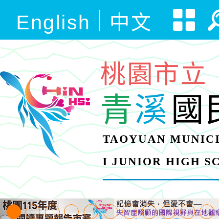
English
中文
桃園市立
青
溪
國
TAOYUAN MUNICI
I JUNIOR HIGH 