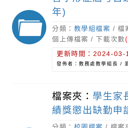
年8月1日開始之
年)
習時數方可採計。
學習積分說明
分類：
教學組檔案
/ 
個上傳檔案 / 下載次數
更新時間：2024-03-1
發佈者：教務處教學組長 /
檔案夾：
學生家
績獎懲出缺勤申
分類：
校園檔案
/ 檔