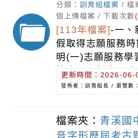
分類：
訓育組檔案
/ 
個上傳檔案 / 下載次數
[113年檔案]
-
一、
假取得志願服務時
明(一)志願服務
教育局印製完畢才
更新時間：2026-06-0
服務單位若無服務
發佈者：訓育組長 /
瀏覽數：
明，可先下載「志
數條格式」。(二
檔案夾：
青溪國
願服務學習活動，
音字形歷屆考古題