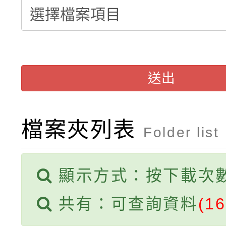
轉知臺中市政府政風處
動辦法」
轉知：「115學年度全
城市手牽手，綠能透明
轉知：桃園市115年度
劇比賽實施要點」及修
畫影片一案
送出
【甄選結果(第11招)】
敬師藝文競賽』實施計
表
【甄選結果(第3招)】公
學年度第1學期第7次代
檔案夾列表
Folder list
學年度第1學期第9次代
結果(第11招)
顯示方式：按下載次
結果(第3招)
共有：可查詢資料
(16