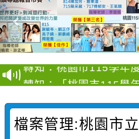
【甄選結果(第4招)】公
【甄選結果(第12招)】
學年度第1學期第9次代
轉知：桃園市115學年
學年度第1學期第7次代
結果(第4招)
轉知：「桃園市115學
賽及師生本土語及新住
結果(第12招)
轉知：「115年金融知
比賽實施要點」
賽實施要點
轉知臺中市政府政風處
動辦法」
檔案管理:桃園市
轉知：「115學年度全
城市手牽手，綠能透明