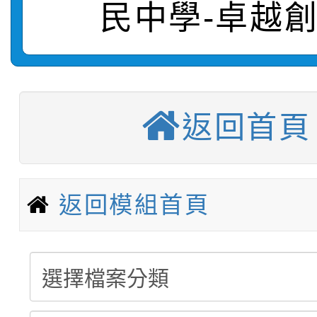
民中學-卓越
轉知：桃園市115年度
劇比賽實施要點」及修
畫影片一案
【甄選結果(第11招)】
敬師藝文競賽』實施計
表
【甄選結果(第3招)】公
學年度第1學期第7次代
返回首頁
【甄選結果(第4招)】公
學年度第1學期第9次代
結果(第11招)
【甄選結果(第12招)】
學年度第1學期第9次代
結果(第3招)
返回模組首頁
轉知：桃園市115學年
學年度第1學期第7次代
結果(第4招)
轉知：「桃園市115學
賽及師生本土語及新住
結果(第12招)
轉知：「115年金融知
比賽實施要點」
賽實施要點