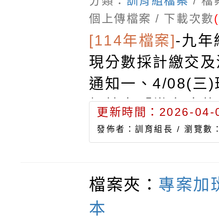
分類：
訓育組檔案
/ 
個上傳檔案 / 下載次數
[114年檔案]
-
九年
現分數採計繳交及
通知一、4/08(三
板抄寫「繳交才藝
更新時間：2026-04-0
獎狀、影本及審查
發佈者：訓育組長 /
瀏覽數：
二、4/09(四)早
收取相關資料，收
檔案夾：
專案加
交至訓育組，4/24
本
後繳交期限，未於