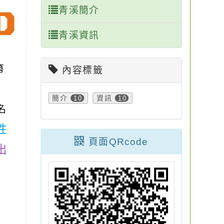
青溪簡介
青溪資訊
育
內容標籤
簡介
10
資訊
10
名
性
頁面QRcode
出