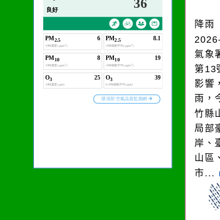
生活是一面鏡子。你對
它笑，它就對你笑；你
降雨
對它哭，它也對你哭。
2026
氣象
第1
影響
雨，今
竹縣
局部
岸、
山區
市...