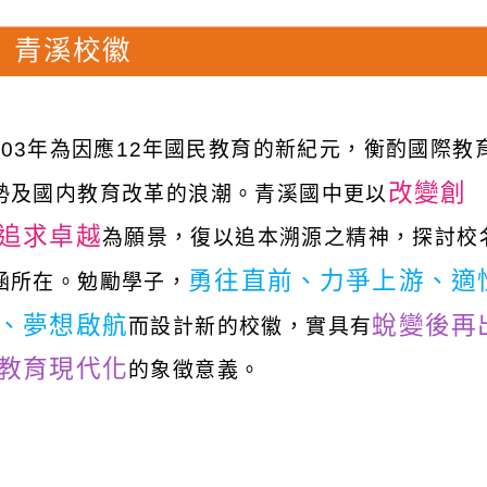
青溪校徽
103年為因應12年國民教育的新紀元，衡酌國際教
改變創
勢及國内教育改革的浪潮。青溪國中更以
追求卓越
為願景，復以追本溯源之精神，探討校
勇往直前、力爭上游、適
涵所在。勉勵學子，
、夢想啟航
蛻變後再
而設計新的校徽，實具有
教育現代化
的象徵意義。