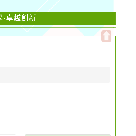
學-卓越創新
開
啟
上
方
區
塊