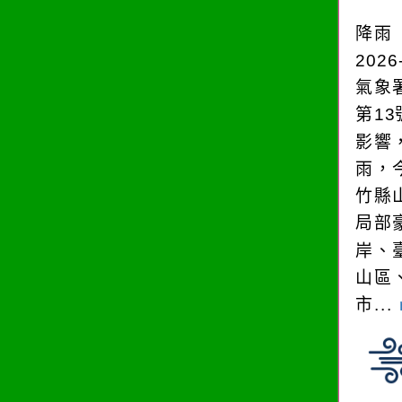
降雨
2026
氣象
第1
影響
雨，今
竹縣
局部
岸、
山區
市...