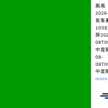
颱風
2026
氣象
10S
豚202
08T0
中度颱
08-
09T0
中度颱
more.