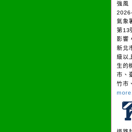
強風
2026
氣象
第1
影響
新北
級以
生的
市、
竹市
more.
道路