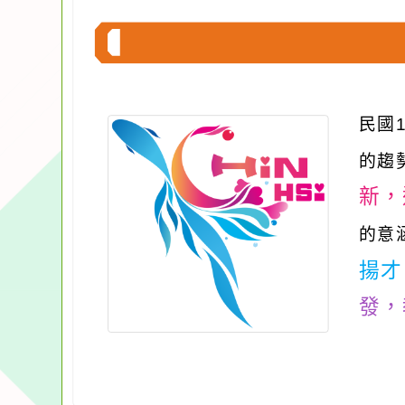
民國
的趨
新，
的意
揚才
發，