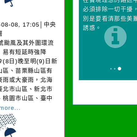
一杯清水因滴入一滴污
在實現理想的路途
水而變污濁，一杯污水
必須排除一切干擾
卻不會因一滴清水的存
別是要看清那些美
-08-08, 17:05│中央
在而變清澈。
誘惑。
署
3號颱風及其外圍環流
，易有短延時強降
(8日)晚至明(9)日新
山區、苗栗縣山區有
豪雨或大豪雨，北海
臺北市山區、新北市
、桃園市山區、臺中
more...