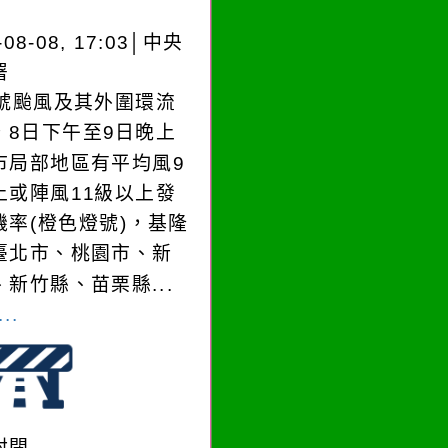
-08-08, 17:03│中央
署
3號颱風及其外圍環流
，8日下午至9日晚上
市局部地區有平均風9
上或陣風11級以上發
機率(橙色燈號)，基隆
臺北市、桃園市、新
、新竹縣、苗栗縣...
..
封閉