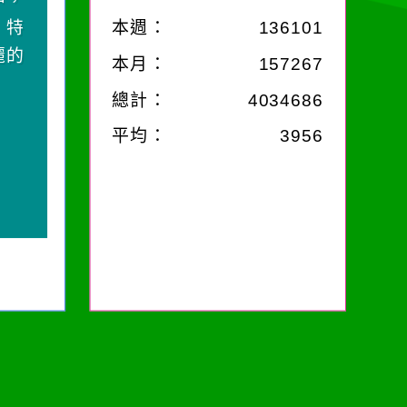
中，
，特
本週：
136101
麗的
本月：
157267
總計：
4034686
平均：
3956