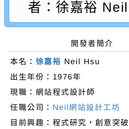
轉知：「115年金融知
比賽實施要點」
賽實施要點
者：徐嘉裕 Neil 
轉知臺中市政府政風處
動辦法」
轉知：「115學年度全
城市手牽手，綠能透明
開發者簡介
轉知：桃園市115年度
劇比賽實施要點」及修
畫影片一案
本名：
徐嘉裕
Neil Hsu
【甄選結果(第13招)】
敬師藝文競賽』實施計
表
出生年份：1976年
【甄選結果(第5招)】公
學年度第1學期第7次代
現職：網站程式設計師
【甄選結果(第4招)】公
學年度第1學期第9次代
結果(第13招)
任職公司：
Neil網站設計工坊
【甄選結果(第12招)】
學年度第1學期第9次代
結果(第5招)
目前興趣：程式研究，創意突