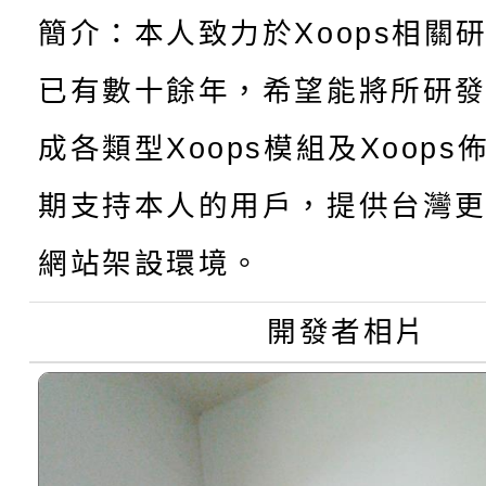
轉知：桃園市115學年
學年度第1學期第7次代
結果(第4招)
簡介：本人致力於Xoops相關
轉知：「桃園市115學
賽及師生本土語及新住
結果(第12招)
已有數十餘年，希望能將所研
轉知：「115年金融知
比賽實施要點」
賽實施要點
成各類型Xoops模組及Xoop
轉知臺中市政府政風處
動辦法」
期支持本人的用戶，提供台灣更
轉知：「115學年度全
城市手牽手，綠能透明
網站架設環境。
轉知：桃園市115年度
劇比賽實施要點」及修
畫影片一案
開發者相片
敬師藝文競賽』實施計
表