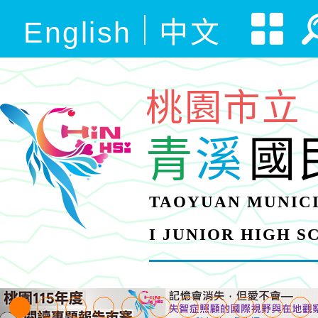
English
中文
桃園市立
青
溪
國
TAOYUAN MUNICI
I JUNIOR HIGH 