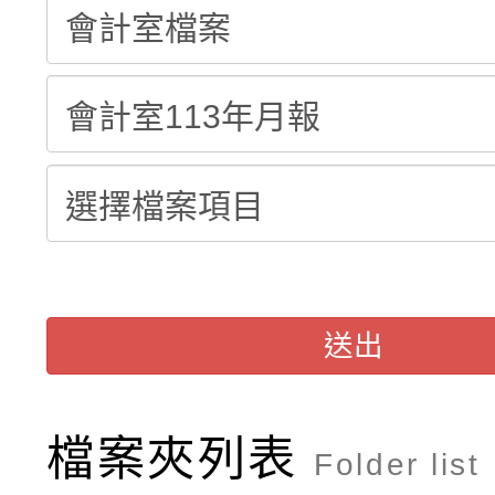
115學年度新生補報到
踴躍報名參加
絕-親子共學同樂會」
【甄選結果(第10招)】
結果
站幸福系列講座及成長
【甄選結果(第2招)】公
學年度第1學期第7次代
報，惠請貴機關(學校)
轉知：本市公務人員協會
學年度第1學期第9次代
結果(第10招)
宣導。
函轉運動部全民運動署辦
9月16日本府B2大禮堂
結果(第2招)
推動社區運動俱樂部營
1次會員大會暨第7屆會
送出
計畫」1 份，請踴躍報
檔案夾列表
權責核予出席人員公(差
Folder list