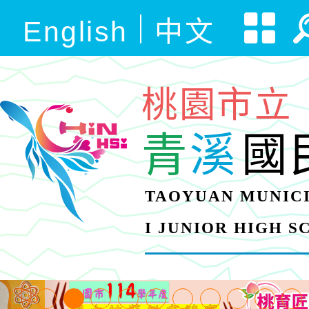
English
中文
桃園市立
青
溪
國
TAOYUAN MUNICI
I JUNIOR HIGH 