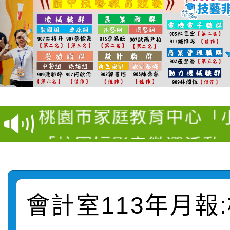
【甄選結果(第11招)】
【甄選結果(第3招)】公
學年度第1學期第7次代
桃園市家庭教育中心「
學年度第1學期第9次代
結果(第11招)
「校園短影音徵選活動
程資訊」、「暑期親子
結果(第3招)
115學年度新生訓練注
員」簡章及活動海報，
「祖孫樂淘桃」、「愛
115學年度新生補報到
踴躍報名參加
絕-親子共學同樂會」
會計室113年月報
【甄選結果(第10招)】
結果
站幸福系列講座及成長