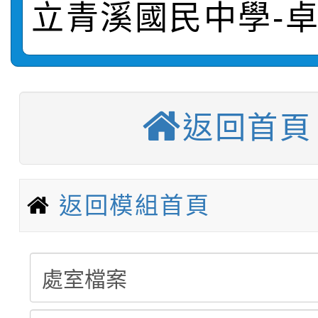
立青溪國民中學-
【甄選結果(第2招)】公
學年度第1學期第7次代
報，惠請貴機關(學校)
轉知：本市公務人員協會
學年度第1學期第9次代
結果(第10招)
宣導。
函轉運動部全民運動署辦
9月16日本府B2大禮堂
結果(第2招)
返回首頁
【甄選結果(第11招)】
推動社區運動俱樂部營
1次會員大會暨第7屆會
【甄選結果(第3招)】公
學年度第1學期第7次代
計畫」1 份，請踴躍報
返回模組首頁
桃園市家庭教育中心「
學年度第1學期第9次代
結果(第11招)
權責核予出席人員公(差
「校園短影音徵選活動
程資訊」、「暑期親子
結果(第3招)
115學年度新生訓練注
員」簡章及活動海報，
「祖孫樂淘桃」、「愛