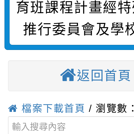
轉知：本市公務人員協會
學年度第1學期第9次代
結果(第10招)
宣導。
育班課程計畫經特
函轉運動部全民運動署辦
9月16日本府B2大禮堂
結果(第2招)
推行委員會及學
桃園區第七屆教育盃羽
推動社區運動俱樂部營
1次會員大會暨第7屆會
【甄選結果(第9招)】公
計畫」1 份，請踴躍報
桃園市家庭教育中心「
學年度第1學期第7次代
權責核予出席人員公(差
返回首頁
「校園短影音徵選活動
程資訊」、「暑期親子
結果(第9招)
115學年度新生訓練注
員」簡章及活動海報，
「祖孫樂淘桃」、「愛
檔案下載首頁
/ 瀏覽數：
115學年度新生補報到
踴躍報名參加
絕-親子共學同樂會」
【甄選結果(第10招)】