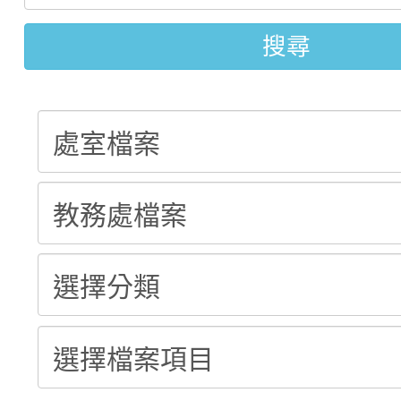
結果
站幸福系列講座及成長
【甄選結果(第2招)】公
搜尋
學年度第1學期第7次代
報，惠請貴機關(學校)
轉知：本市公務人員協會
學年度第1學期第9次代
結果(第10招)
宣導。
函轉運動部全民運動署辦
9月16日本府B2大禮堂
結果(第2招)
桃園區第七屆教育盃羽
推動社區運動俱樂部營
1次會員大會暨第7屆會
【甄選結果(第9招)】公
計畫」1 份，請踴躍報
學年度第1學期第7次代
權責核予出席人員公(差
結果(第9招)