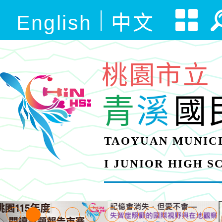
English
中文
桃園市立
青
溪
國
TAOYUAN MUNICI
I JUNIOR HIGH 