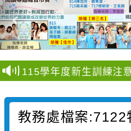
桃園市家庭教育中心「
「校園短影音徵選活動
程資訊」、「暑期親子
115學年度新生訓練注
員」簡章及活動海報，
「祖孫樂淘桃」、「愛
115學年度新生補報到
踴躍報名參加
絕-親子共學同樂會」
【甄選結果(第10招)】
結果
站幸福系列講座及成長
教務處檔案:712
【甄選結果(第2招)】公
學年度第1學期第7次代
報，惠請貴機關(學校)