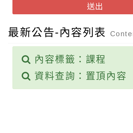
送出
轉知臺中市政府政風處
動辦法」
轉知：「115學年度全
城市手牽手，綠能透明
最新公告-內容列表
Conten
轉知：桃園市115年度
劇比賽實施要點」及修
畫影片一案
內容標籤：課程
【甄選結果(第11招)】
敬師藝文競賽』實施計
表
資料查詢：置頂內容
【甄選結果(第3招)】公
學年度第1學期第7次代
學年度第1學期第9次代
結果(第11招)
結果(第3招)