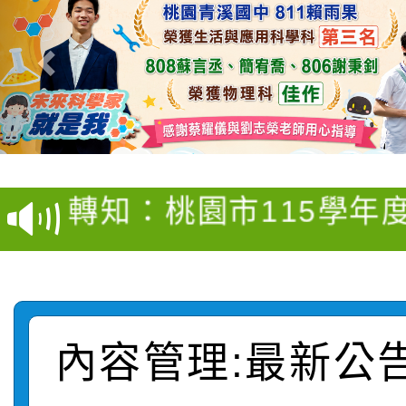
【甄選結果(第4招)】公
【甄選結果(第12招)】
學年度第1學期第9次代
轉知：桃園市115學年
學年度第1學期第7次代
結果(第4招)
轉知：「桃園市115學
賽及師生本土語及新住
結果(第12招)
轉知：「115年金融知
比賽實施要點」
賽實施要點
內容管理:最新公
轉知臺中市政府政風處
動辦法」