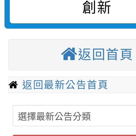
轉知：「115學年度全
城市手牽手，綠能透明
創新
轉知：桃園市115年度
劇比賽實施要點」及修
畫影片一案
【甄選結果(第11招)】
敬師藝文競賽』實施計
表
【甄選結果(第3招)】公
學年度第1學期第7次代
返回首頁
【甄選結果(第4招)】公
學年度第1學期第9次代
結果(第11招)
【甄選結果(第12招)】
學年度第1學期第9次代
結果(第3招)
返回最新公告首頁
轉知：桃園市115學年
學年度第1學期第7次代
結果(第4招)
轉知：「桃園市115學
賽及師生本土語及新住
結果(第12招)
轉知：「115年金融知
比賽實施要點」
賽實施要點