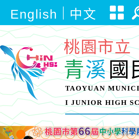
English
中文
桃園市立
青
溪
國
TAOYUAN MUNICI
I JUNIOR HIGH 