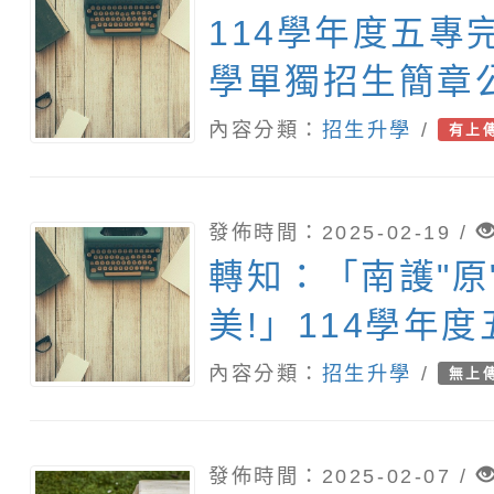
114學年度五專
學單獨招生簡章
息
內容分類：
招生升學
/
有上
發佈時間：2025-02-19 /
轉知：「南護"原
美!」114學年
服務事業科原住
內容分類：
招生升學
/
無上
招生簡章及簡介
發佈時間：2025-02-07 /