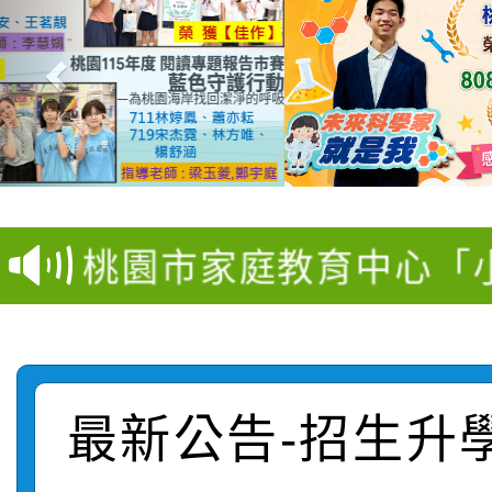
【甄選結果(第11招)】
【甄選結果(第3招)】公
學年度第1學期第7次代
桃園市家庭教育中心「
學年度第1學期第9次代
結果(第11招)
「校園短影音徵選活動
程資訊」、「暑期親子
結果(第3招)
115學年度新生訓練注
員」簡章及活動海報，
「祖孫樂淘桃」、「愛
115學年度新生補報到
踴躍報名參加
絕-親子共學同樂會」
最新公告-招生升
【甄選結果(第10招)】
結果