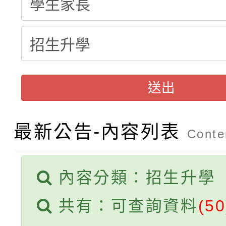
115學年度新生補報到
踴躍報名參加
絕-親子共學同樂會」
【甄選結果(第10招)】
結果
站幸福系列講座及成長
【甄選結果(第2招)】公
學年度第1學期第7次代
報，惠請貴機關(學校)
送出
轉知：本市公務人員協會
學年度第1學期第9次代
結果(第10招)
宣導。
最新公告-內容列表
函轉運動部全民運動署辦
9月16日本府B2大禮堂
結果(第2招)
Conten
推動社區運動俱樂部營
1次會員大會暨第7屆會
內容分類：招生升學
計畫」1 份，請踴躍報
共有：可查詢資料
(50
權責核予出席人員公(差