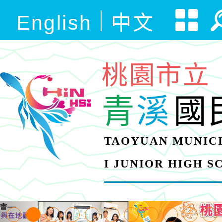
English
中文
桃園市立
青
溪
國
TAOYUAN MUNICI
I JUNIOR HIGH 