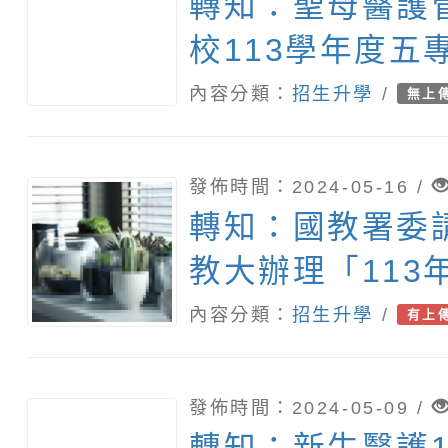
轉知：聖母醫護
校113學年度五
「人才培育公費
內容分類：
招生升學
/
無上
發佈時間：2024-05-16 /
轉知：國教署委
教大辦理「113
學生升學輔導講
內容分類：
招生升學
/
有上
升學機制攻略篇
及海報各1份
發佈時間：2024-05-09 /