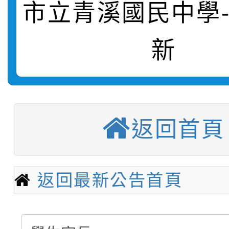
站幸福系列講座及成長
市立青溪國民中學
【甄選結果(第2招)】公
學年度第1學期第7次代
報，惠請貴機關(學校)
新
轉知：本市公務人員協會
學年度第1學期第9次代
結果(第10招)
宣導。
函轉運動部全民運動署辦
9月16日本府B2大禮堂
結果(第2招)
【甄選結果(第11招)】
推動社區運動俱樂部營
1次會員大會暨第7屆會
返回首頁
【甄選結果(第3招)】公
學年度第1學期第7次代
計畫」1 份，請踴躍報
桃園市家庭教育中心「
學年度第1學期第9次代
結果(第11招)
權責核予出席人員公(差
返回最新公告首頁
「校園短影音徵選活動
程資訊」、「暑期親子
結果(第3招)
115學年度新生訓練注
員」簡章及活動海報，
「祖孫樂淘桃」、「愛