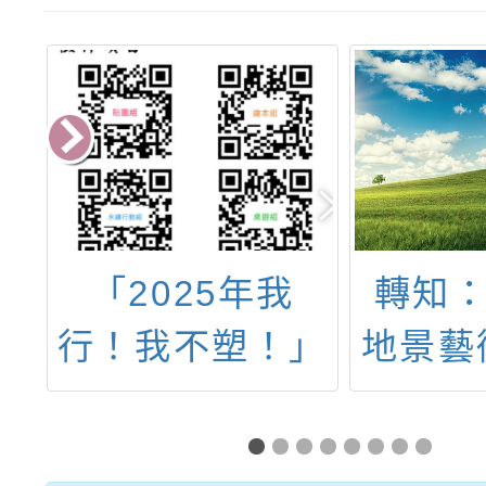
育
「2025年我
轉知：
員
行！我不塑！」
地景藝
4
減塑與永續徵件
工召
文
競賽