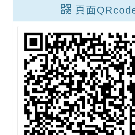
光
頁面QRcod
競
1
。