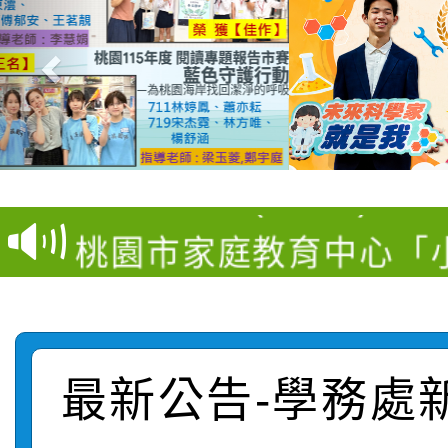
【甄選結果(第11招)】
【甄選結果(第3招)】公
學年度第1學期第7次代
桃園市家庭教育中心「
學年度第1學期第9次代
結果(第11招)
「校園短影音徵選活動
程資訊」、「暑期親子
結果(第3招)
115學年度新生訓練注
員」簡章及活動海報，
「祖孫樂淘桃」、「愛
最新公告-學務處
115學年度新生補報到
踴躍報名參加
絕-親子共學同樂會」