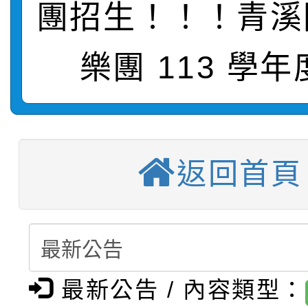
【甄選結果(第10招)】
結果
站幸福系列講座及成長
團招生！！！青溪
【甄選結果(第2招)】公
學年度第1學期第7次代
報，惠請貴機關(學校)
樂團 113 學
轉知：本市公務人員協會
學年度第1學期第9次代
結果(第10招)
宣導。
函轉運動部全民運動署辦
9月16日本府B2大禮堂
結果(第2招)
【甄選結果(第11招)】
推動社區運動俱樂部營
1次會員大會暨第7屆會
返回首頁
【甄選結果(第3招)】公
學年度第1學期第7次代
計畫」1 份，請踴躍報
桃園市家庭教育中心「
學年度第1學期第9次代
結果(第11招)
權責核予出席人員公(差
「校園短影音徵選活動
程資訊」、「暑期親子
結果(第3招)
最新公告 / 內容類型：