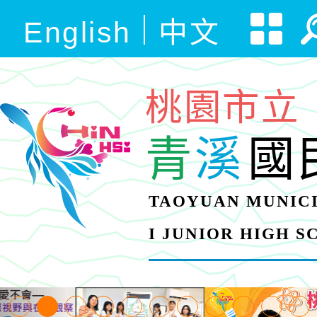
English
中文
桃園市立
青
溪
國
TAOYUAN MUNICI
I JUNIOR HIGH 