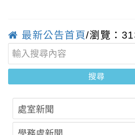
115學年度新生訓練注
員」簡章及活動海報，
「祖孫樂淘桃」、「愛
115學年度新生補報到
踴躍報名參加
絕-親子共學同樂會」
【甄選結果(第10招)】
結果
最新公告首頁
/瀏覽：31
站幸福系列講座及成長
【甄選結果(第2招)】公
學年度第1學期第7次代
報，惠請貴機關(學校)
轉知：本市公務人員協會
學年度第1學期第9次代
結果(第10招)
宣導。
搜尋
函轉運動部全民運動署辦
9月16日本府B2大禮堂
結果(第2招)
推動社區運動俱樂部營
1次會員大會暨第7屆會
計畫」1 份，請踴躍報
權責核予出席人員公(差