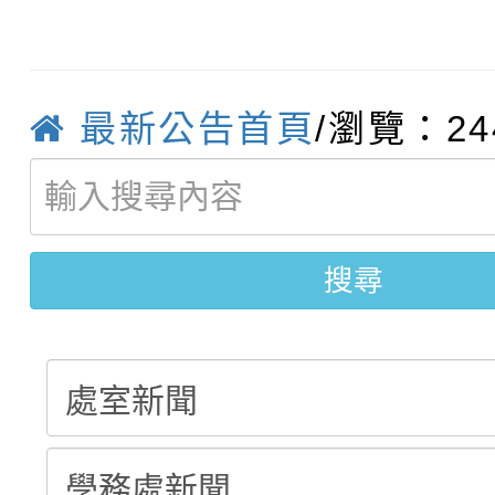
轉知：「115年金融知
比賽實施要點」
賽實施要點
轉知臺中市政府政風處
動辦法」
最新公告首頁
/瀏覽：24
轉知：「115學年度全
城市手牽手，綠能透明
轉知：桃園市115年度
劇比賽實施要點」及修
畫影片一案
搜尋
【甄選結果(第11招)】
敬師藝文競賽』實施計
表
【甄選結果(第3招)】公
學年度第1學期第7次代
學年度第1學期第9次代
結果(第11招)
結果(第3招)