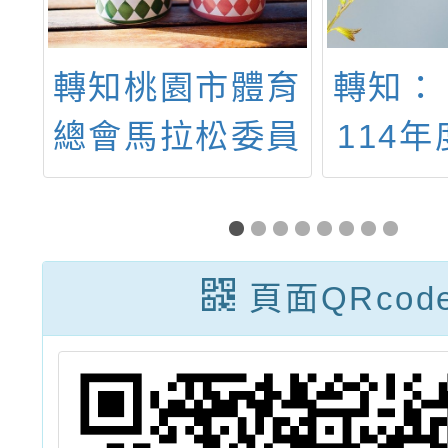
變
轉知桃園市體育
轉知：
研
總會馬拉松委員
114
會辦理「2024
教育–
桃園市第四屆大
競賽
觀盃海洋國際馬
頁面QRcod
拉松－機關團體
跑馬團」報名事
宜，請查照。