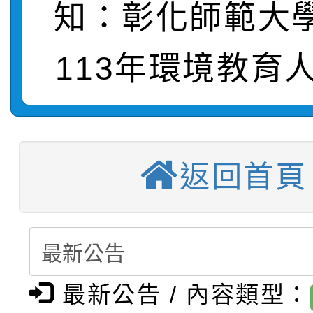
知：彰化師範大
轉知：「115學年度全
城市手牽手，綠能透明
113年環境教育人
轉知：桃園市115年度
劇比賽實施要點」及修
畫影片一案
【甄選結果(第11招)】
敬師藝文競賽』實施計
表
【甄選結果(第3招)】公
學年度第1學期第7次代
返回首頁
【甄選結果(第4招)】公
學年度第1學期第9次代
結果(第11招)
【甄選結果(第12招)】
學年度第1學期第9次代
結果(第3招)
轉知：桃園市115學年
學年度第1學期第7次代
結果(第4招)
最新公告 / 內容類型：
轉知：「桃園市115學
賽及師生本土語及新住
結果(第12招)