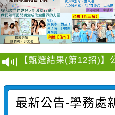
【甄選結果(第4招)】公
【甄選結果(第12招)】
學年度第1學期第9次代
轉知：桃園市115學年
學年度第1學期第7次代
結果(第4招)
轉知：「桃園市115學
賽及師生本土語及新住
結果(第12招)
轉知：「115年金融知
比賽實施要點」
賽實施要點
最新公告-學務處
轉知臺中市政府政風處
動辦法」