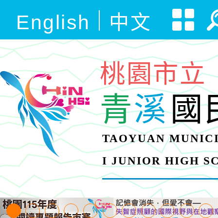
English
中文
桃園市立
青
溪
國
TAOYUAN MUNICI
I JUNIOR HIGH 