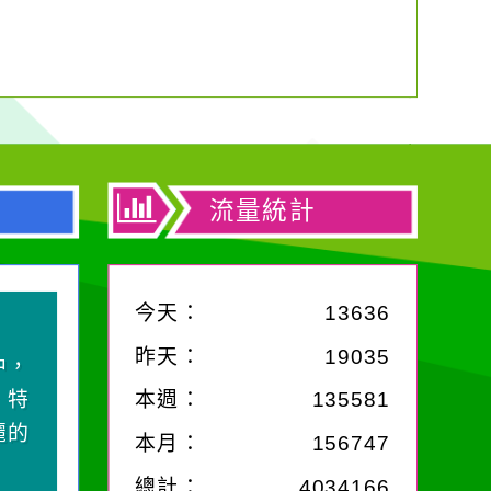
流量統計
今天：
13636
昨天：
19035
中，
，特
本週：
135581
麗的
本月：
156747
總計：
4034166