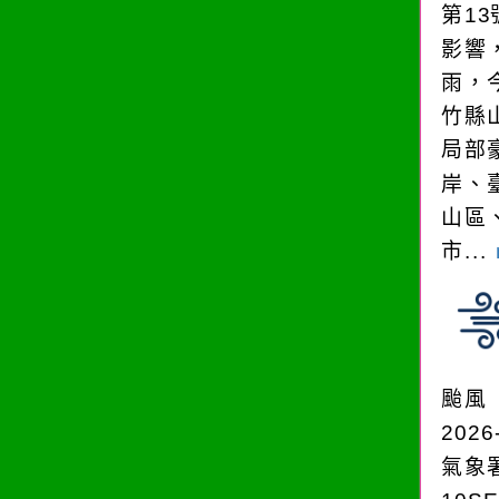
第1
影響
雨，今
竹縣
局部
岸、
山區
市...
颱風
2026
氣象