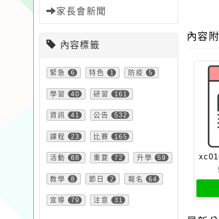
家長會新聞
內容
內容標籤
緊急
6
特色
1
防疫
5
學習
40
研習
161
資訊
41
公告
532
課程
23
比賽
165
xc01
活動
88
重要
72
升學
59
教學
8
節日
2
報名
64
宣導
79
注意
31