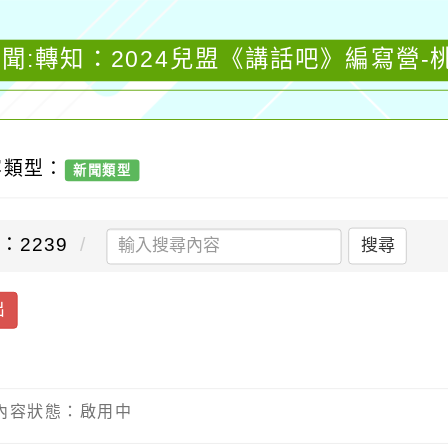
聞:轉知：2024兒盟《講話吧》編寫營
容類型：
新聞類型
：2239
搜尋
出
/ 內容狀態：啟用中