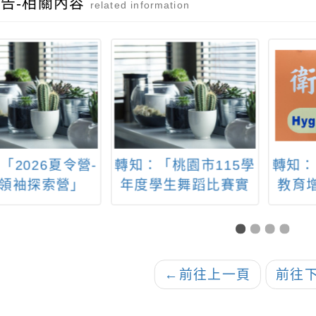
告-相關內容
related information
「2026夏令營-
轉知：「桃園市115學
轉知：
領袖探索營」
年度學生舞蹈比賽實
教育
施要點」
融入
←
前往上一頁
前往