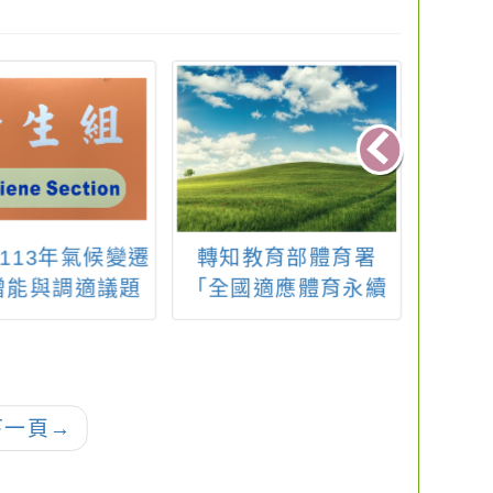
113年氣候變遷
轉知教育部體育署
「11
增能與調適議題
「全國適應體育永續
才培
教學課程跨領域
發展共識會議」一
酪農
工作坊訊息
案，請踴躍報名參
『城
加。
手
我
下一頁
→