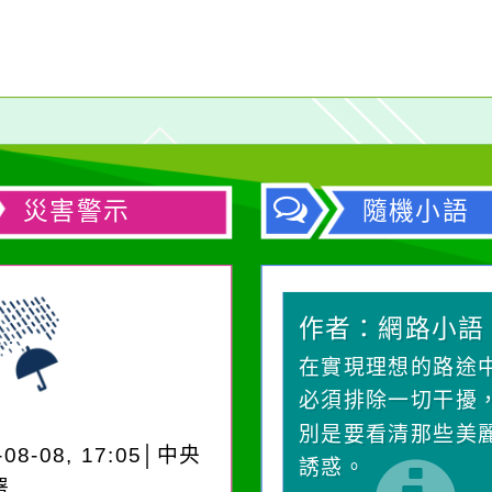
災害警示
隨機小語
作者：網路小語
作者：網路小語
生活是一面鏡子。你對
在實現理想的路途
它笑，它就對你笑；你
必須排除一切干擾
對它哭，它也對你哭。
別是要看清那些美
-08-08, 17:05│中央
誘惑。
署