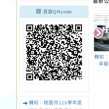
最新公
頁面QRcode
：《動畫楽ノ
轉知：「2024夏令營-
轉知：
日本動漫交響音
卓越領袖探索營」
卓越
樂會2
轉知：桃園市115學年度