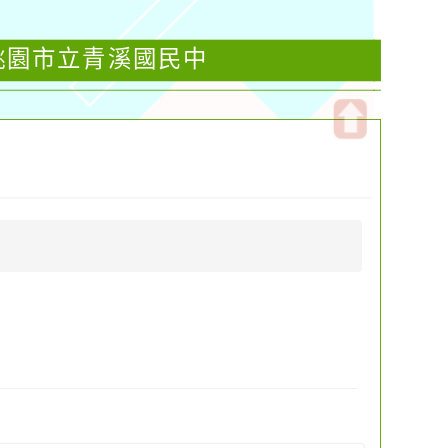
-桃園市立青溪國民中
開
啟
上
方
區
塊