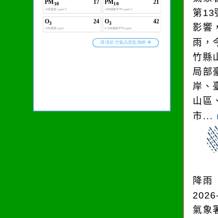
第1
影響
雨，今
竹縣
局部
岸、
山區
市...
降雨
2026
氣象