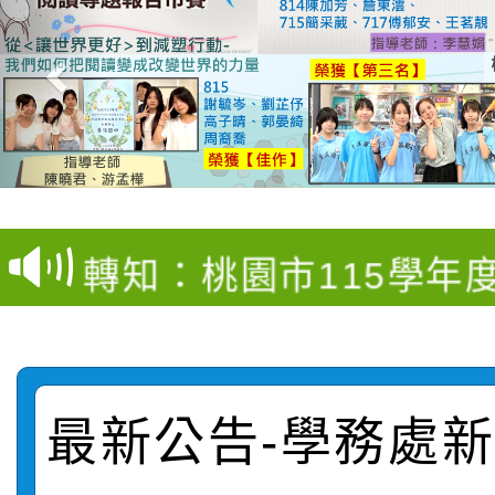
【甄選結果(第4招)】公
【甄選結果(第12招)】
學年度第1學期第9次代
轉知：桃園市115學年
學年度第1學期第7次代
結果(第4招)
轉知：「桃園市115學
賽及師生本土語及新住
結果(第12招)
轉知：「115年金融知
比賽實施要點」
賽實施要點
最新公告-學務處新聞
轉知臺中市政府政風處
動辦法」