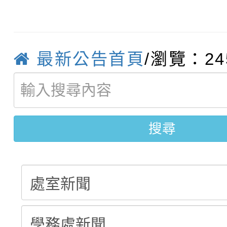
轉知：「115年金融知
比賽實施要點」
賽實施要點
轉知臺中市政府政風處
動辦法」
轉知：「115學年度全
城市手牽手，綠能透明
最新公告首頁
/瀏覽：24
轉知：桃園市115年度
劇比賽實施要點」及修
畫影片一案
【甄選結果(第11招)】
敬師藝文競賽』實施計
表
搜尋
【甄選結果(第3招)】公
學年度第1學期第7次代
學年度第1學期第9次代
結果(第11招)
結果(第3招)