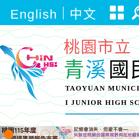
English
中文
桃園市立
青
溪
國
TAOYUAN MUNICI
I JUNIOR HIGH 