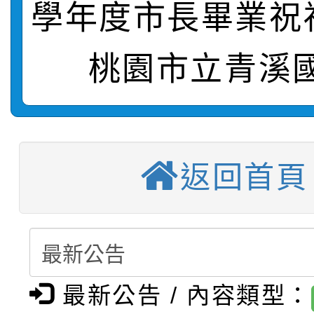
轉知：「115學年度全
城市手牽手，綠能透明
學年度市長畢業祝
轉知：桃園市115年度
劇比賽實施要點」及修
畫影片一案
桃園市立青溪
【甄選結果(第11招)】
敬師藝文競賽』實施計
表
【甄選結果(第3招)】公
學年度第1學期第7次代
【甄選結果(第4招)】公
學年度第1學期第9次代
結果(第11招)
返回首頁
【甄選結果(第12招)】
學年度第1學期第9次代
結果(第3招)
轉知：桃園市115學年
學年度第1學期第7次代
結果(第4招)
轉知：「桃園市115學
賽及師生本土語及新住
結果(第12招)
最新公告 / 內容類型：