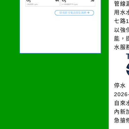
管線
用水
七路
以強
能，
水服
停水
2026
自來
內新
急搶