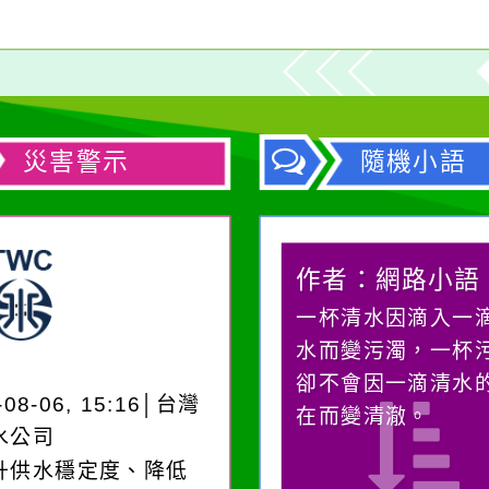
災害警示
隨機小語
作者：網路小語
作者：網路小語
在實現理想的路途中，
一杯清水因滴入一
必須排除一切干擾，特
水而變污濁，一杯
別是要看清那些美麗的
卻不會因一滴清水
-08-06, 15:16│台灣
誘惑。
在而變清澈。
水公司
升供水穩定度、降低