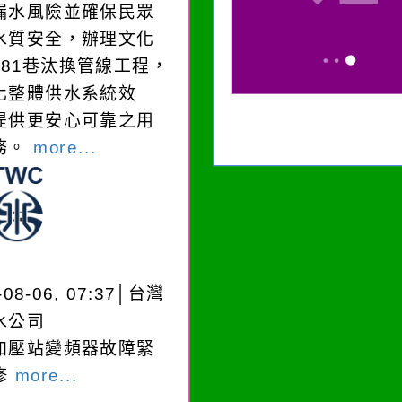
漏水風險並確保民眾
水質安全，辦理文化
181巷汰換管線工程，
化整體供水系統效
提供更安心可靠之用
務。
more...
-08-06, 07:37│台灣
水公司
加壓站變頻器故障緊
修
more...