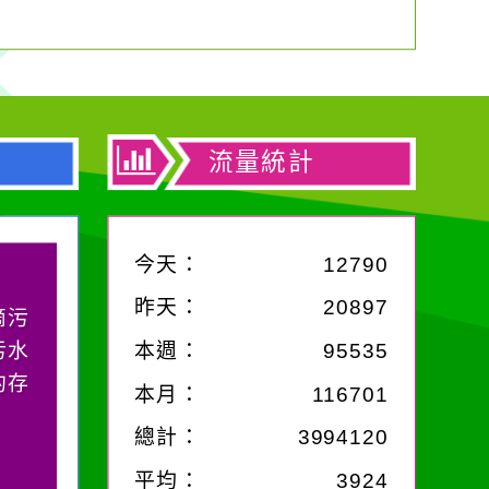
流量統計
今天：
12790
昨天：
20897
滴污
污水
本週：
95535
的存
本月：
116701
總計：
3994120
平均：
3924