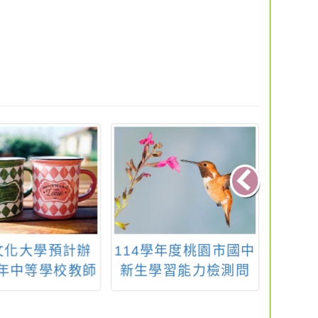
文化大學預計辦
114學年度桃園市國中
113
5年中等學校教師
新生學習能力檢測問
教育
進修第二專長學
卷線上填答
學辦
綜合活動領域－
計畫