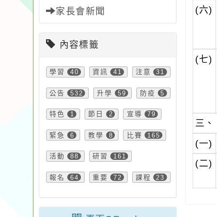
(六)
家長會新聞
內容標籤
(七)
學習
40
資訊
41
注意
31
公告
532
升學
59
防疫
5
特色
1
節日
2
宣導
79
三、
緊急
6
教學
8
比賽
165
(一)
活動
88
研習
161
(二)
報名
64
重要
72
課程
23