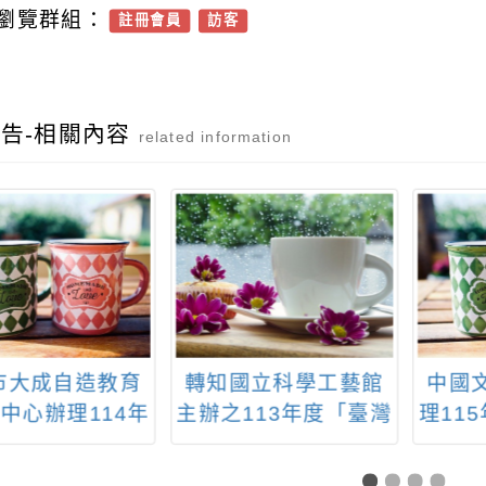
瀏覽群組：
註冊會員
訪客
告-相關內容
related information
市大成自造教育
轉知國立科學工藝館
中國
中心辦理114年
主辦之113年度「臺灣
理11
月份教 師研習
『能』-永續能源創意
在職
實作競賽」
分班