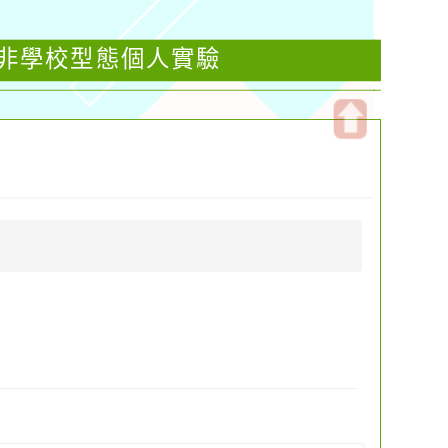
段非學校型態個人實驗
開
啟
上
方
區
塊