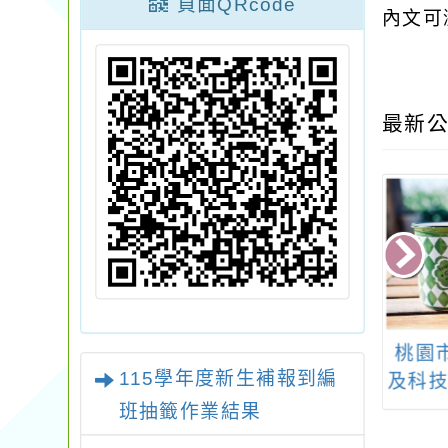
頁面QRcode
內文可
最新公
4學年度國民教育
114年桃園閩南書院系
桃園
115學年度新生補報到編
輔導團輔導員遴
列課程「答喙鼓比
及科技
實施計畫」
賽」
4
班抽籤作業結果