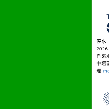
停水
2026
自來
中壢
理
mo