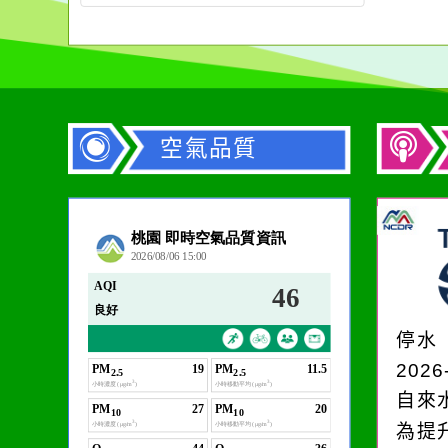
空氣品質
作者：網路小語
生活是一面鏡子。你對
它笑，它就對你笑；你
停水
對它哭，它也對你哭。
2026
自來
為提