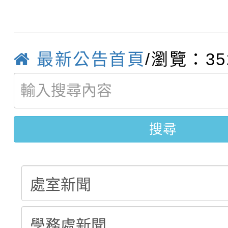
轉知：「115學年度全
城市手牽手，綠能透明
轉知：桃園市115年度
劇比賽實施要點」及修
畫影片一案
最新公告首頁
/瀏覽：35
【甄選結果(第11招)】
敬師藝文競賽』實施計
表
【甄選結果(第3招)】公
學年度第1學期第7次代
搜尋
學年度第1學期第9次代
結果(第11招)
結果(第3招)