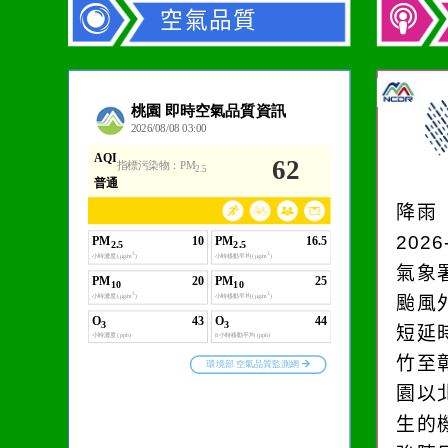
空氣品質
作者：網路小語
生活是一面鏡子。你對
它笑，它就對你笑；你
降雨
對它哭，它也對你哭。
2026
氣象
颱風
短延
竹至
園以
生的