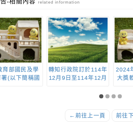
告-相關內容
related information
政院訂於114年
2024年雙料教育科技
113
9日至114年12月
大獎軟體資料提供一
日舉辦「行政院
個月免費試用
5人權日國際研討
歷史記憶與民主
：臺灣轉型正義
←
前往上一頁
前往
與國際對話」