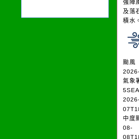
強陣
及落
積水
颱風
2026
氣象
5SE
2026
07T1
中度颱
08-
08T1