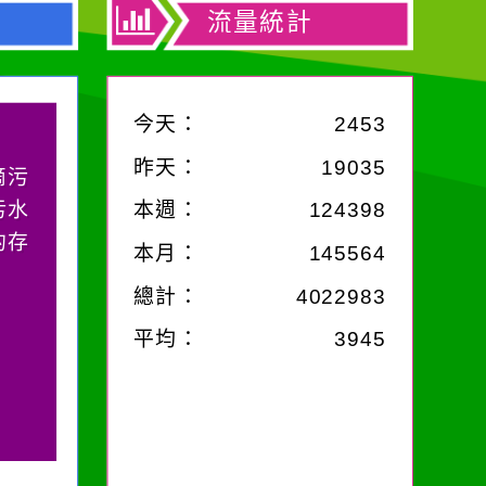
流量統計
今天：
2453
昨天：
19035
中，
，特
本週：
124398
麗的
本月：
145564
總計：
4022983
平均：
3945