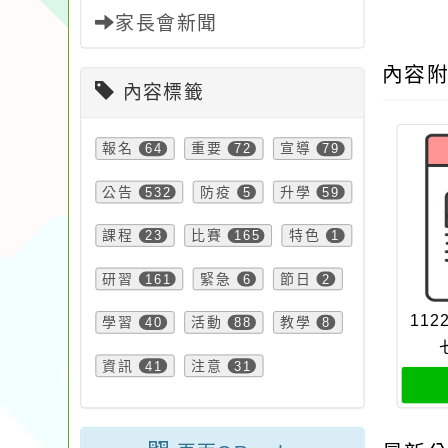
家長會新聞
內容
內容標籤
報名
64
重要
72
宣導
79
公告
532
防疫
5
升學
59
課程
23
比賽
165
特色
1
研習
161
緊急
6
節日
2
11
學習
40
活動
88
教學
8
資訊
41
注意
31