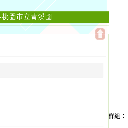
級-桃園市立青溪國
開
啟
上
方
區
塊