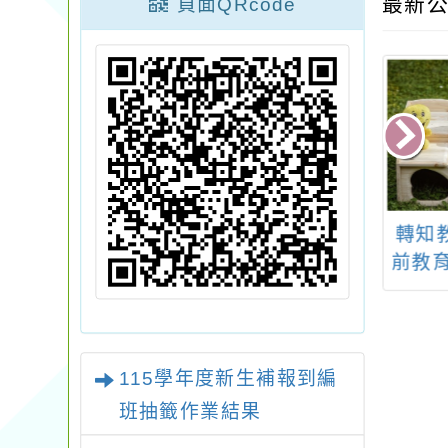
最新公
頁面QRcode
師範大學辦理
轉知教育部國民及學
轉知行
算思維：海狸迷
前教育署(以下簡稱國
12月
營長培訓工作
教署)115學年度徵聘
10
坊」研習
商借教師辦理國民中
202
小學行政規劃及資
會—
源、課程及教學、偏
深化
115學年度新生補報到編
鄉及雙語相關業務
經驗
班抽籤作業結果