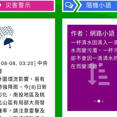
災害警示
隨機小語
作者：網路小語
作者：網路小語
一杯清水因滴入一滴污
在實現理想的路途
水而變污濁，一杯污水
必須排除一切干擾
卻不會因一滴清水的存
別是要看清那些美
-08-08, 03:20│中央
在而變清澈。
誘惑。
署
外圍環流影響，易有
時強降雨，今(8)日新
彰化、南投地區及桃
北山區有局部大雨發
機率，請注意雷擊及