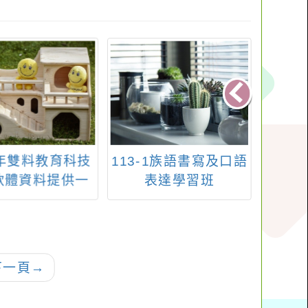
-1族語書寫及口語
國立臺中教育大學辦
建國
表達學習班
理「職前與在職教師
科技中
AIPACK課程推動與教
度三
學能力提升計畫」之
「數學領域AIPACK推
廣工作坊」實施計畫
下一頁
→