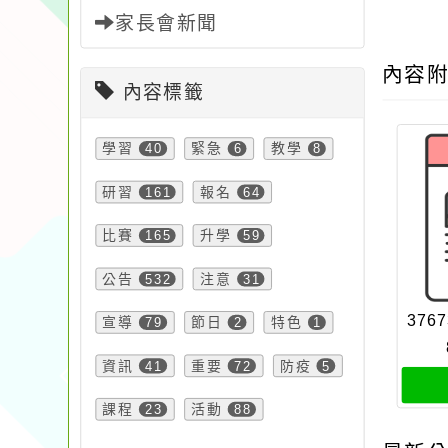
家長會新聞
內容
內容標籤
學習
40
緊急
6
教學
8
研習
161
報名
64
比賽
165
升學
59
公告
532
注意
31
3767
宣導
79
節日
2
特色
1
資訊
41
重要
72
防疫
5
課程
23
活動
88