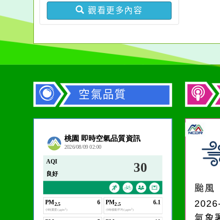
觀看更多內容
空氣品質
作者：網路小語
一杯清水因滴入一滴污
水而變污濁，一杯污水
颱風
卻不會因一滴清水的存
2026
在而變清澈。
氣象