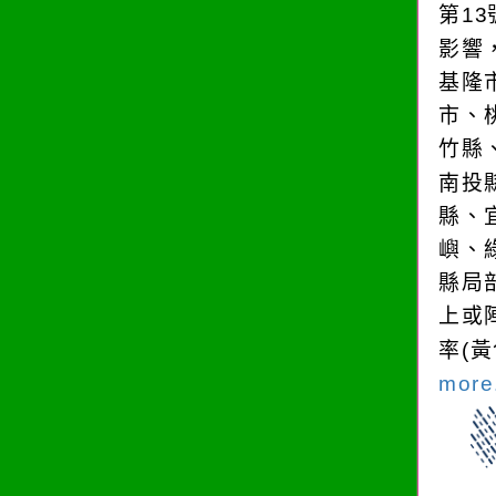
第1
影響
基隆
市、
竹縣
南投
縣、
嶼、
縣局
上或
率(
more.