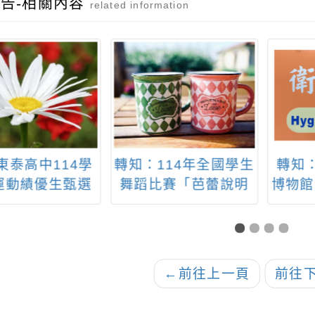
告-相關內容
related information
東泰高中114學
轉知：114年全國學生
轉知
運動績優生甄選
舞蹈比賽「芭蕾說明
博物館
訊息。
會」流程表
區與
及水
作水
←
前往上一頁
前往