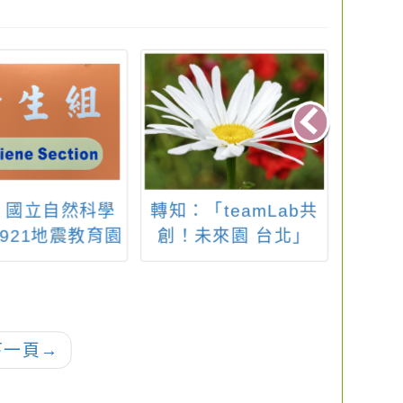
：國立自然科學
轉知：「teamLab共
轉知
921地震教育園
創！未來園 台北」
教育
農業部農村發展
產食
土保持署共同製
食育
保防災行動教具
供借用申請
下一頁
→