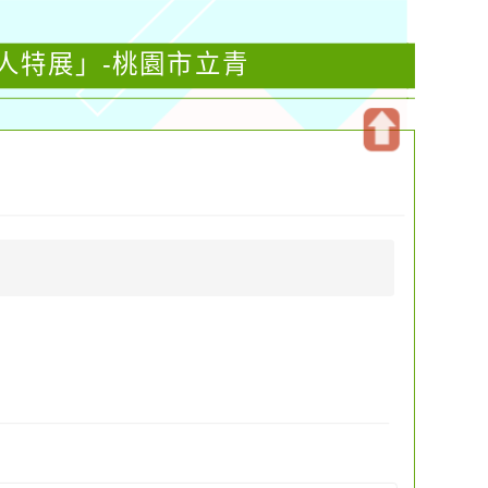
人特展」-桃園市立青
開
啟
上
方
區
塊