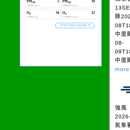
13S
豚202
08T1
中度颱
08-
09T1
中度颱
more.
強風
2026
氣象