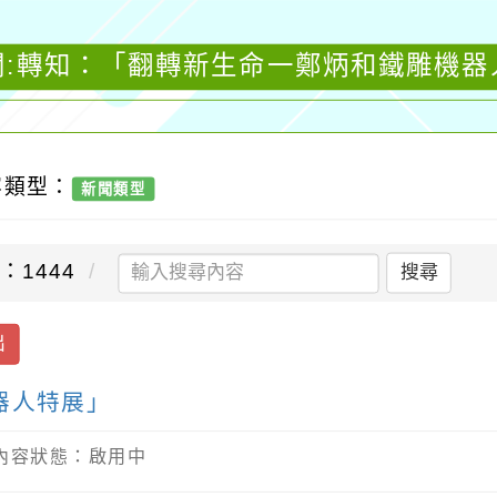
聞:轉知：「翻轉新生命一鄭炳和鐵雕機器
容類型：
新聞類型
：1444
搜尋
出
器人特展」
/ 內容狀態：啟用中