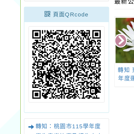
最新公
頁面QRcode
：「桃園市民合
轉知桃園市政府觀光
轉知 
2024冬季公演
旅遊局辦理「2025神
年度
樂鳴心希》」
戶馬拉松桃園跑者獨
享好禮」，請踴躍報
名參加。
轉知：桃園市115學年度