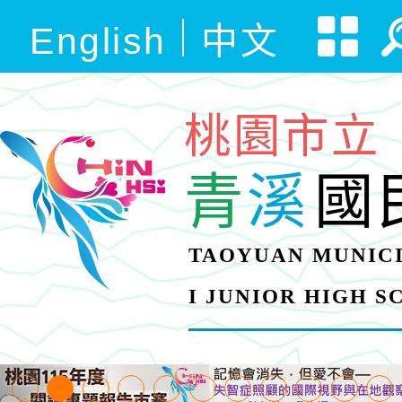
English
中文
桃園市立
青
溪
國
TAOYUAN MUNICI
I JUNIOR HIGH 