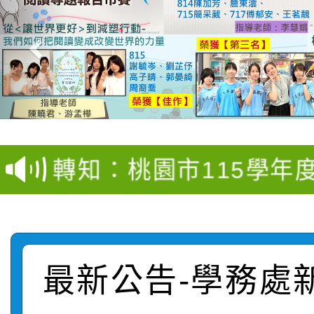
【甄選結果(第4招)】公
【甄選結果(第12招)】
學年度第1學期第9次代
轉知：桃園市115學年
學年度第1學期第7次代
結果(第4招)
轉知：「桃園市115學
賽及師生本土語及新住
結果(第12招)
轉知：「115年金融知
比賽實施要點」
賽實施要點
最新公告-學務處
轉知臺中市政府政風處
動辦法」