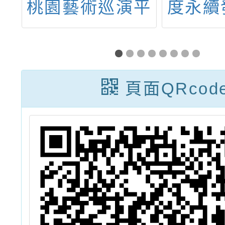
平
度永續發展與環
股份有
童
境教育推展子計
營尖山
歷
畫」到校進行
「尖山
童
「二手玩具拆解
習中心
頁面QRcod
與再建構課程活
度環境
動」一案