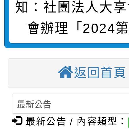
轉知：「115學年度全
城市手牽手，綠能透明
知：社團法人大享
轉知：桃園市115年度
劇比賽實施要點」及修
畫影片一案
會辦理「2024
【甄選結果(第11招)】
敬師藝文競賽』實施計
表
【甄選結果(第3招)】公
學年度第1學期第7次代
【甄選結果(第4招)】公
學年度第1學期第9次代
結果(第11招)
返回首頁
【甄選結果(第12招)】
學年度第1學期第9次代
結果(第3招)
轉知：桃園市115學年
學年度第1學期第7次代
結果(第4招)
轉知：「桃園市115學
賽及師生本土語及新住
結果(第12招)
最新公告 / 內容類型：
轉知：「115年金融知
比賽實施要點」
賽實施要點