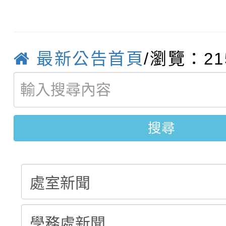
轉知臺中市政府政風處
動辦法」
轉知：「115學年度全
城市手牽手，綠能透明
最新公告首頁
/瀏覽：21
轉知：桃園市115年度
劇比賽實施要點」及修
畫影片一案
【甄選結果(第11招)】
敬師藝文競賽』實施計
表
搜尋
【甄選結果(第3招)】公
學年度第1學期第7次代
學年度第1學期第9次代
結果(第11招)
結果(第3招)