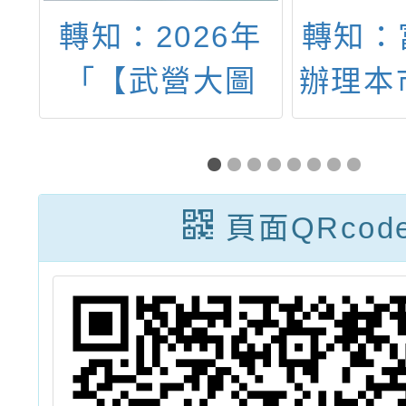
年
轉知：富岡國小
函轉教
圖
辦理本市13區種
署辦理
重
子教師增能研習
度全國
O
「環教體驗-衝
育人員
任
出末日封鎖線」
賽（
頁面QRcod
球、網
賽規程
請