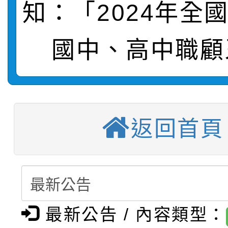
轉知：「115學年度全
城市手牽手，綠能透明
知：「2024年全
轉知：桃園市115年度
劇比賽實施要點」及修
畫影片一案
國中、高中職顧
【甄選結果(第11招)】
敬師藝文競賽』實施計
表
【甄選結果(第3招)】公
學年度第1學期第7次代
【甄選結果(第4招)】公
學年度第1學期第9次代
結果(第11招)
返回首頁
【甄選結果(第12招)】
學年度第1學期第9次代
結果(第3招)
轉知：桃園市115學年
學年度第1學期第7次代
結果(第4招)
轉知：「桃園市115學
賽及師生本土語及新住
結果(第12招)
最新公告 / 內容類型：
轉知：「115年金融知
比賽實施要點」
賽實施要點