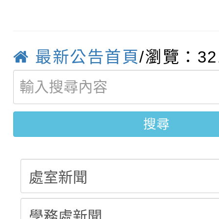
轉知臺中市政府政風處
動辦法」
轉知：「115學年度全
城市手牽手，綠能透明
最新公告首頁
/瀏覽：32
轉知：桃園市115年度
劇比賽實施要點」及修
畫影片一案
【甄選結果(第11招)】
敬師藝文競賽』實施計
表
搜尋
【甄選結果(第3招)】公
學年度第1學期第7次代
學年度第1學期第9次代
結果(第11招)
結果(第3招)