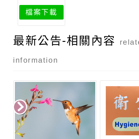
046attach
檔案下載
1
最新公告-相關內容
rela
information