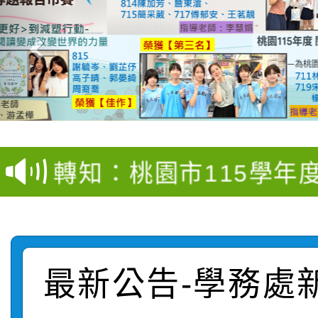
【甄選結果(第4招)】公
【甄選結果(第12招)】
學年度第1學期第9次代
轉知：桃園市115學年
學年度第1學期第7次代
結果(第4招)
轉知：「桃園市115學
賽及師生本土語及新住
結果(第12招)
轉知：「115年金融知
比賽實施要點」
賽實施要點
最新公告-學務處
轉知臺中市政府政風處
動辦法」