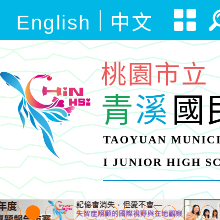
English
中文
桃園市立
青
溪
國
TAOYUAN MUNICI
I JUNIOR HIGH 