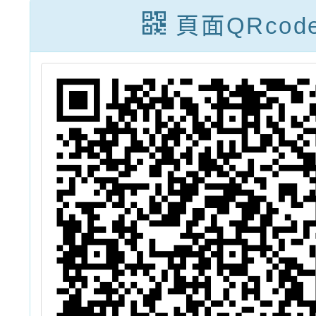
享好禮
頁面QRcod
躍報