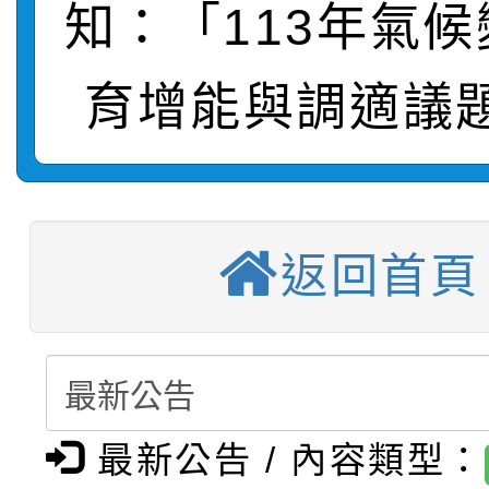
知：「113年氣
轉知：桃園市115年度
劇比賽實施要點」及修
畫影片一案
育增能與調適議
【甄選結果(第11招)】
敬師藝文競賽』實施計
表
【甄選結果(第3招)】公
學年度第1學期第7次代
【甄選結果(第4招)】公
學年度第1學期第9次代
結果(第11招)
返回首頁
【甄選結果(第12招)】
學年度第1學期第9次代
結果(第3招)
轉知：桃園市115學年
學年度第1學期第7次代
結果(第4招)
轉知：「桃園市115學
賽及師生本土語及新住
結果(第12招)
最新公告 / 內容類型：
轉知：「115年金融知
比賽實施要點」
賽實施要點