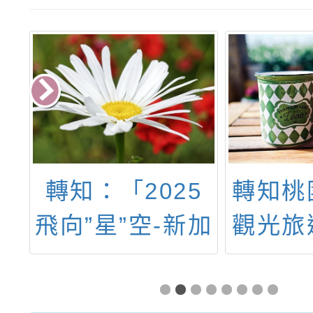
區
轉知：「2025
轉知桃
青
飛向”星”空-新加
觀光旅
坡國際科學全英
「20
語暑期研習營」
拉松桃