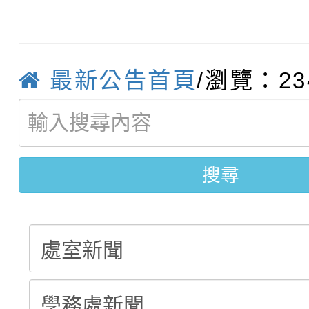
轉知臺中市政府政風處
動辦法」
轉知：「115學年度全
城市手牽手，綠能透明
最新公告首頁
/瀏覽：23
轉知：桃園市115年度
劇比賽實施要點」及修
畫影片一案
【甄選結果(第11招)】
敬師藝文競賽』實施計
表
【甄選結果(第3招)】公
學年度第1學期第7次代
搜尋
學年度第1學期第9次代
結果(第11招)
結果(第3招)