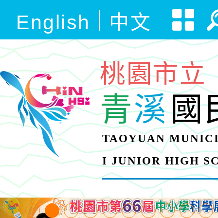
English
中文
桃園市立
青
溪
國
TAOYUAN MUNICI
I JUNIOR HIGH 