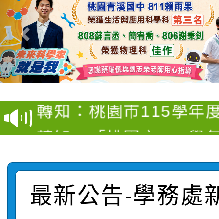
【甄選結果(第4招)】公
【甄選結果(第12招)】
學年度第1學期第9次代
轉知：桃園市115學年
學年度第1學期第7次代
結果(第4招)
轉知：「桃園市115學
賽及師生本土語及新住
結果(第12招)
轉知：「115年金融知
比賽實施要點」
賽實施要點
轉知臺中市政府政風處
動辦法」
最新公告-學務處
轉知：「115學年度全
城市手牽手，綠能透明